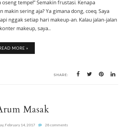
 oseng tempe!" Semakin frustasi. Kenapa
makin sering aja? Ya gimana dong, coeq. Saya
pi nggak setiap hari makeup-an. Kalau jalan-jalan
-konter makeup, saya...
READ MORE »
SHARE:
Arum Masak
ay, February 14, 2017
28 comments