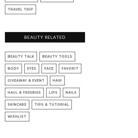
TRAVEL TRIP
BEAUTY RELATED
BEAUTY TALK
BEAUTY TOOLS
BODY
EYES
FACE
FAVORIT
GIVEAWAY & EVENT
HAIR
HAUL & FREEBIES
LIPS
NAILS
SKINCARE
TIPS & TUTORIAL
WISHLIST