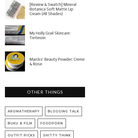
[Review & Swatch] Mineral
Botanica Soft Matte Lip
Cream (All Shades)
My Holly Grail Skincare:
Tretinoin
Marcks' Beauty Powder: Creme
& Rose
OTHER THINGS
AROMATHERAPY
BLOGGING TALK
BUKU & FILM
FOODPORN
OUTFIT PICKS
SHITTY THINK