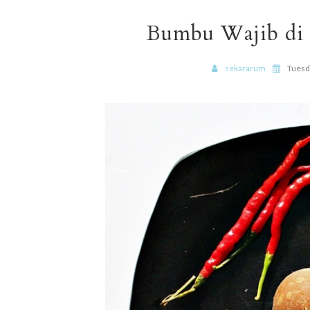
Bumbu Wajib di
sekararum
Tuesd