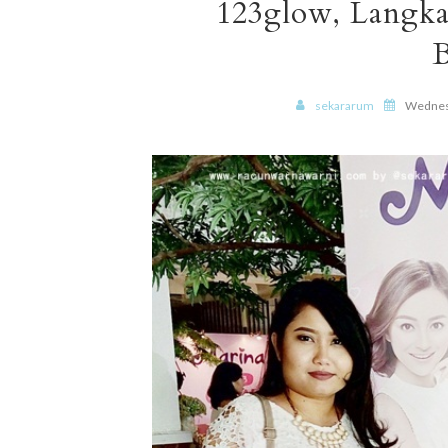
123glow, Langk
B
sekararum
Wednesd