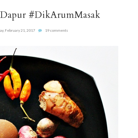
 Dapur #DikArumMasak
ay, February 21, 2017
19 comments