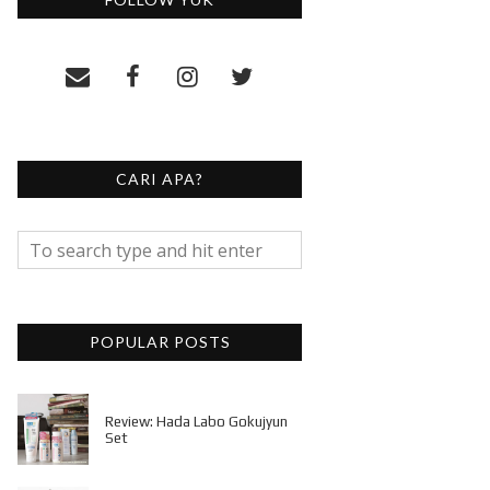
CARI APA?
POPULAR POSTS
Review: Hada Labo Gokujyun
Set