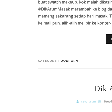
buat swatch makeup. Kok malah dikasih
#DikArumMasak merambah ke blog dan 
memang sekarang setiap hari masak. Ta
ke mall pun, alih-alih melipir ke konter
CATEGORY:
FOODPORN
Dik 
sekararum
Tuesd