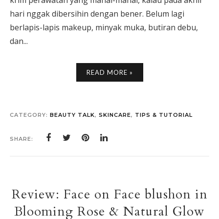
krim perawatan yang mahal-mahal, kalau pada akhir
hari nggak dibersihin dengan bener. Belum lagi
berlapis-lapis makeup, minyak muka, butiran debu,
dan...
READ MORE »
CATEGORY:
BEAUTY TALK
,
SKINCARE
,
TIPS & TUTORIAL
SHARE:
Review: Face on Face blushon in
Blooming Rose & Natural Glow