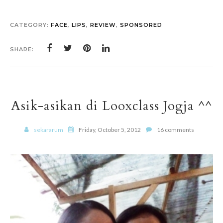
CATEGORY:
FACE
,
LIPS
,
REVIEW
,
SPONSORED
SHARE:
Asik-asikan di Looxclass Jogja ^^
sekararum
Friday, October 5, 2012
16 comments