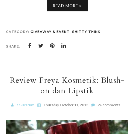
READ MORE »
CATEGORY:
GIVEAWAY & EVENT
,
SHITTY THINK
SHARE:
Review Freya Kosmetik: Blush-
on dan Lipstik
sekararum
Thursday, October 11, 2012
26 comments