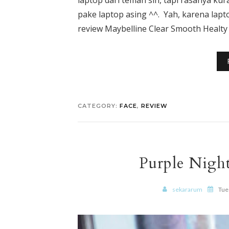
laptop dari teman sih, tapi rasanya ku
pake laptop asing ^^. Yah, karena lapt
review Maybelline Clear Smooth Healty 
CATEGORY:
FACE
,
REVIEW
Purple Nig
sekararum
Tues