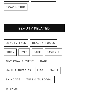
TRAVEL TRIP
BEAUTY RELATED
BEAUTY TALK
BEAUTY TOOLS
BODY
EYES
FACE
FAVORIT
GIVEAWAY & EVENT
HAIR
HAUL & FREEBIES
LIPS
NAILS
SKINCARE
TIPS & TUTORIAL
WISHLIST