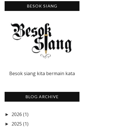
BESOK SIANG
Besok siang kita bermain kata
BLOG ARCHIVE
2026
(1)
►
2025
(1)
►