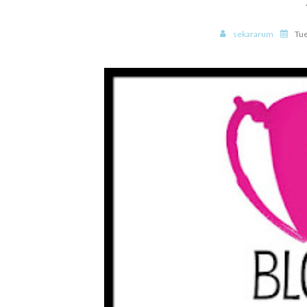
sekararum
Tue