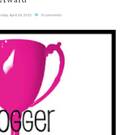
sday, April 24, 2012
8 comments