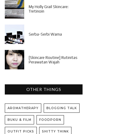
My Holly Grail Skincare:
Tretinoin
Serba-Serbi Warna
[Skincare Routine] Rutinitas
Perawatan Wajah
OTHER THINGS
AROMATHERAPY
BLOGGING TALK
BUKU & FILM
FOODPORN
OUTFIT PICKS
SHITTY THINK