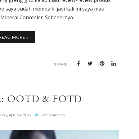
rang greng gitu kalau mau review-review produk
op saya sudah membaik, jadi kali ini saya mau
Mineral Concealer. Sebenernya...
READ MORE »
SHARE:
ht: OOTD & FOTD
day, April 24, 2012
20 comments