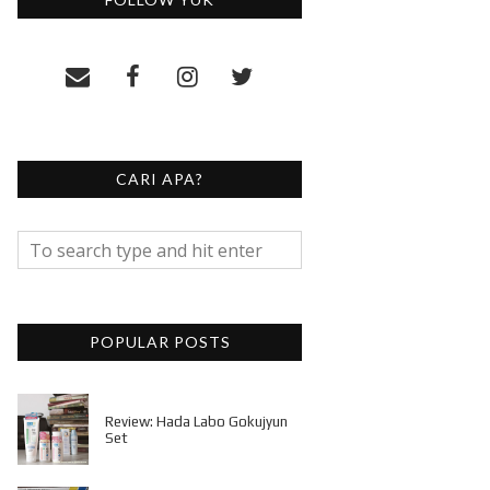
CARI APA?
POPULAR POSTS
Review: Hada Labo Gokujyun
Set