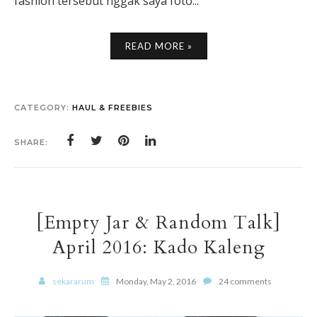
fashion tersebut nggak saya foto...
READ MORE »
CATEGORY:
HAUL & FREEBIES
SHARE:
[Empty Jar & Random Talk]
April 2016: Kado Kaleng
sekararum
Monday, May 2, 2016
24 comments