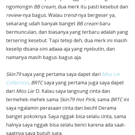
ngomongin
BB cream
, dua merk itu pasti kesebut dan
review
-nya bagus. Walau
trend
-nya bergeser ya,
sekarang udah banyak banget
BB cream
baru
bermunculan, dan biasanya yang terbaru adalah yang
tersering kesebut. Tapi tetep deh, dua merk ini masih
keselip disana-sini adaaa aja yang nyebutin, dan
namanya masih bagus-bagus aja.
Skin79
saya yang pertama saya dapet dari
Miss Lie
Collection
. BRTC
saya yang pertama juga saya dapet
dari
Miss Lie
:D. Kalau saya langsung cinta dan
termehek-mehek sama
Skin79 Hot Pink
, sama
BRTC
ini
saya ngalamin perasaan cinta dan becih! Derama
banget pokoknya. Saya nggak bisa selalu cinta, sama
halnya saya nggak bisa selalu benci karena ada saat-
saatnya saya butuh juga.