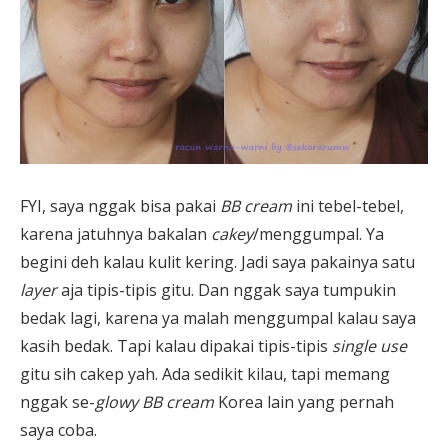
FYI, saya nggak bisa pakai
BB cream
ini tebel-tebel,
karena jatuhnya bakalan
cakey
/menggumpal. Ya
begini deh kalau kulit kering. Jadi saya pakainya satu
layer
aja tipis-tipis gitu. Dan nggak saya tumpukin
bedak lagi, karena ya malah menggumpal kalau saya
kasih bedak. Tapi kalau dipakai tipis-tipis
single use
gitu sih cakep yah. Ada sedikit kilau, tapi memang
nggak se-
glowy BB cream
Korea lain yang pernah
saya coba.