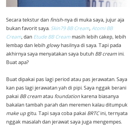
Secara tekstur dan
finish
-nya di muka saya, jujur aja
bukan favorit saya.
Skin79 BB Cream
,
Atomi BB
Cream
, dan
Etude BB Cream
masih lebih cakep, lebih
lembap dan lebih
glowy
hasilnya di saya. Tapi pada
akhirnya saya menyatakan saya butuh
BB cream
ini.
Buat apa?
Buat dipakai pas lagi period atau pas jerawatan. Saya
kan pas lagi jerawatan yah di pipi. Saya nggak berani
pakai
BB cream
atau
foundation
karena biasanya
bakalan tambah parah dan meremen kalau ditumpuk
make up
gitu. Tapi saya coba pakai
BRTC
ini, ternyata
nggak masalah dan jerawat saya juga mengempes.