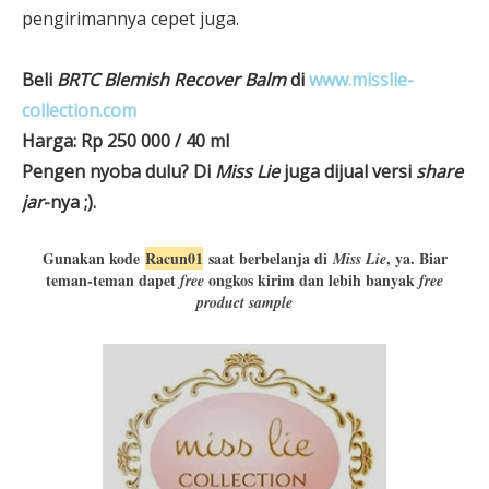
pengirimannya cepet juga.
Beli
BRTC Blemish Recover Balm
di
www.misslie-
collection.com
Harga: Rp 250 000 / 40 ml
Pengen nyoba dulu? Di
Miss Lie
juga dijual versi
share
jar
-nya ;).
Gunakan kode
Racun01
saat berbelanja di
, ya. Biar
Miss Lie
teman-teman dapet
ongkos kirim dan lebih banyak
free
free
product sample