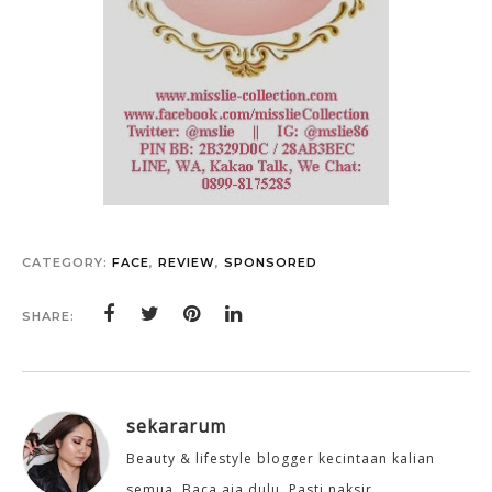
CATEGORY:
FACE
,
REVIEW
,
SPONSORED
SHARE:
sekararum
Beauty & lifestyle blogger kecintaan kalian
semua. Baca aja dulu. Pasti naksir.