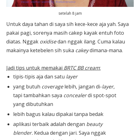
setelah 8 jam
Untuk daya tahan di saya sih kece-kece aja yah. Saya
pakai pagi, sorenya masih cakep kayak entuh foto
diatas. Nggak
oxidise
dan nggak ilang. Cuma kalau
makainya ketebelen sih suka
cakey
dimana-mana.
Jadi tips untuk memakai
BRTC BB cream
:
tipis-tipis aja dan satu
layer
yang butuh
coverage
lebih, jangan di-
layer
,
tapi tambahkan saya
concealer
di spot-spot
yang dibutuhkan
lebih bagus kalau dipakai tanpa bedak
aplikasi terbaik adalah dengan
beauty
blender.
Kedua dengan jari. Saya nggak