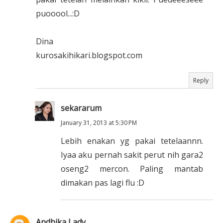
puooool...:D
Dina
kurosakihikari.blogspot.com
Reply
sekararum
January 31, 2013 at 5:30 PM
Lebih enakan yg pakai tetelaannn.
Iyaa aku pernah sakit perut nih gara2
oseng2 mercon. Paling mantab
dimakan pas lagi flu :D
Andhika Lady