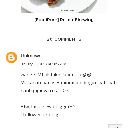
[FoodPorn] Resep: Firewing
20 COMMENTS
Unknown
January 30, 2013 at 10:55 PM
wah ~~ Mbak bikin laper aja @.@
Makanan panas + minuman dingin. hati-hati
nanti giginya rusak >.<
Btw, I'm a new blogger^^
I followed ur blog :)