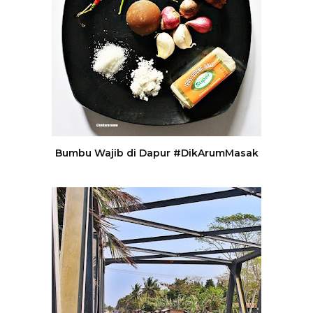
Bumbu Wajib di Dapur #DikArumMasak