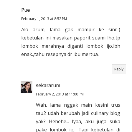
Pue
February 1, 2013 at 8:52 PM
Alo arum, lama gak mampir ke sini:-)
kebetulan ini masakan paporit suami lho,tp
lombok merahnya diganti lombok ijo,lbh
enak.,tahu resepnya dr ibu mertua.
Reply
sekararum
February 2, 2013 at 11:00 PM
Wah, lama nggak main kesini trus
tau2 udah berubah jadi culinary blog
yak? Hehehe... Iyaa, aku juga suka
pake lombok ijo. Tapi kebetulan di