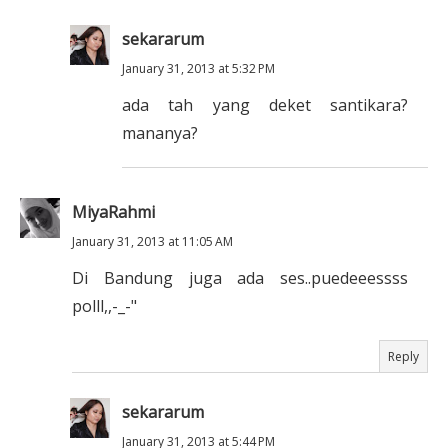
sekararum
January 31, 2013 at 5:32 PM
ada tah yang deket santikara?
mananya?
MiyaRahmi
January 31, 2013 at 11:05 AM
Di Bandung juga ada ses..puedeeessss
polll,,-_-"
Reply
sekararum
January 31, 2013 at 5:44 PM