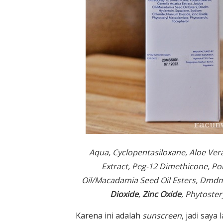
Aqua, Cyclopentasiloxane, Aloe Vera
Extract, Peg-12 Dimethicone, Poly
Oil/Macadamia Seed Oil Esters, Dmdm
Dioxide
,
Zinc Oxide
, Phytoste
Karena ini adalah
sunscreen
, jadi say