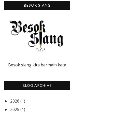
BESOK SIANG
Besok siang kita bermain kata
BLOG ARCHIVE
2026
(1)
►
2025
(1)
►