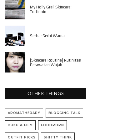
My Holly Grail Skincare:
Tretinoin
Serba-Serbi Warna
[Skincare Routine] Rutinitas
Perawatan Wajah
OTHER THINGS
AROMATHERAPY
BLOGGING TALK
BUKU & FILM
FOODPORN
OUTFIT PICKS
SHITTY THINK