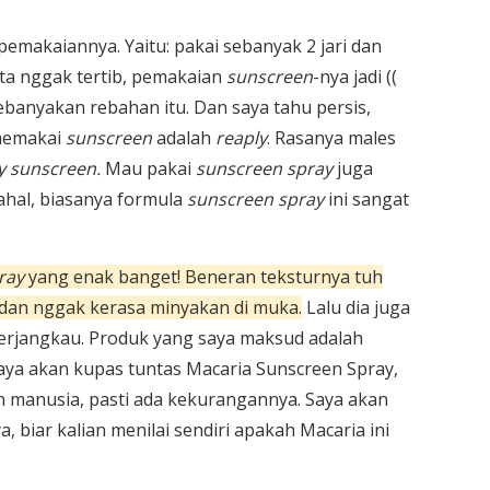
b pemakaiannya. Yaitu: pakai sebanyak 2 jari dan
kita nggak tertib, pemakaian
sunscreen
-nya jadi ((
ebanyakan rebahan itu. Dan saya tahu persis,
 memakai
sunscreen
adalah
reaply
. Rasanya males
y sunscreen.
Mau pakai
sunscreen spray
juga
ahal, biasanya formula
sunscreen spray
ini sangat
ray
yang enak banget! Beneran teksturnya tuh
dan nggak kerasa minyakan di muka.
Lalu dia juga
 terjangkau. Produk yang saya maksud adalah
i saya akan kupas tuntas Macaria Sunscreen Spray,
 manusia, pasti ada kekurangannya. Saya akan
biar kalian menilai sendiri apakah Macaria ini