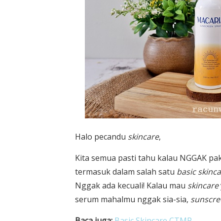
Halo pecandu
skincare
,
Kita semua pasti tahu kalau NGGAK pa
termasuk dalam salah satu
basic skinc
Nggak ada kecuali! Kalau mau
skincare
serum mahalmu nggak sia-sia,
sunscre
Baca juga:
Basic Skincare CTMP