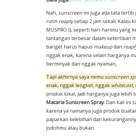
Nah,
sunscreen
ini juga ada tata terti
rutin
reaply
setiap 2 jam sekali. Kalau 
MUSPRO )), seperti hari-harimu yang k
tantangan terbesar dalam ketertiban
banget harus hapus
makeup
dan
reapl
nggak enak, karena selain harganya m
berminyak dan nggak nyaman,
Tapi akhirnya saya nemu
sunscreen sp
enak, nggak lengket, nggak
whitecast,
produk lokal, jadi harganya juga lebih
Macaria Sunscreen Spray
. Dan kali in
karena ya namanya juga produk buatan
paparkan kelebihan dan kekurangannya, 
jodohmu atau bukan.