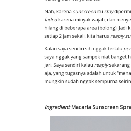
Nah, karena
sunscreen
itu
stay
dipermuk
faded
karena minyak wajah, dan meny
hilang di beberapa area (bolong). Jadi
setiap 2 jam sekali, kita harus
reaply s
Kalau saya sendiri sih nggak terlalu
per
saya nggak yang sampek niat banget 
jari. Saya sendiri kalau
reaply
sekarang 
aja, yang tugasnya adalah untuk "mena
mungkin sudah nggak sempurna seiring
Ingredient
Macaria Sunscreen Spr