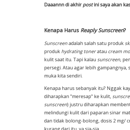
Daaannn di akhir
post
ini saya akan ka
Kenapa Harus
Reaply Sunscreen
?
Sunscreen
adalah salah satu produk
sk
produk
hydrating toner
atau
cream moi
kulit saat itu. Tapi kalau
sunscreen
, pe
persegi. Atau agar lebih gampangnya, se
muka kita sendiri.
Kenapa harus sebanyak itu? Nggak k
diharapkan "meresap" ke kulit,
sunscr
sunscreen
) justru diharapkan membent
melindungi kulit dari paparan sinar ma
dan tidak bolong-bolong, dosis 2 mg/ c
kurang dari itu, ya sia-sia.