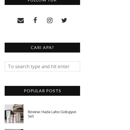
CARI APA?
POPULAR POSTS
Review: Hada Labo Gokujyun
Set