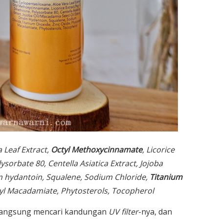
 Leaf Extract,
Octyl Methoxycinnamate
, Licorice
sorbate 80, Centella Asiatica Extract, Jojoba
 hydantoin, Squalene, Sodium Chloride,
Titanium
ryl Macadamiate, Phytosterols, Tocopherol
a langsung mencari kandungan
UV filter
-nya, dan