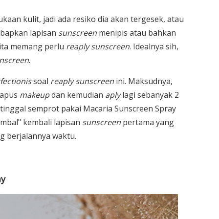
aan kulit, jadi ada resiko dia akan tergesek, atau
ebapkan lapisan
sunscreen
menipis atau bahkan
 kita memang perlu
reaply sunscreen
. Idealnya sih,
unscreen
.
fectionis
soal
reaply sunscreen
ini. Maksudnya,
hapus
makeup
dan kemudian
aply
lagi sebanyak 2
tinggal semprot pakai Macaria Sunscreen Spray
mbal" kembali lapisan
sunscreen
pertama yang
 berjalannya waktu.
ay