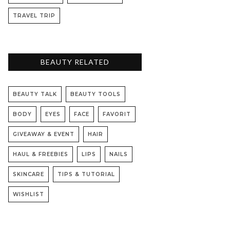
TRAVEL TRIP
BEAUTY RELATED
BEAUTY TALK
BEAUTY TOOLS
BODY
EYES
FACE
FAVORIT
GIVEAWAY & EVENT
HAIR
HAUL & FREEBIES
LIPS
NAILS
SKINCARE
TIPS & TUTORIAL
WISHLIST