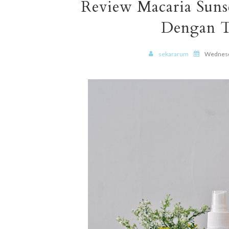
Review Macaria Suns
Dengan T
sekararum
Wednesd