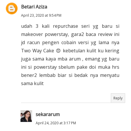
Betari Aziza
April 23, 2020 at 9:54 PM
udah 3 kali repurchase seri yg baru si
makeover powerstay, gara2 baca review ini
jd racun pengen cobain versi yg lama nya
Two Way Cake 😍 kebetulan kulit ku kering
juga sama kaya mba arum , emang yg baru
ini si powerstay sbelum pake doi muka hrs
bener2 lembab biar si bedak nya menyatu
sama kulit
Reply
sekararum
April 24, 2020 at 3:17 PM