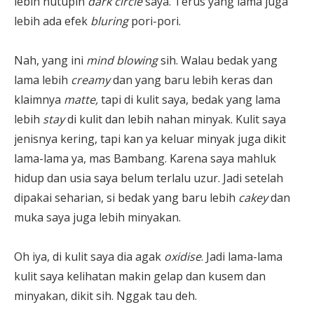
lebih nutupin
dark circle
saya. Terus yang lama juga
lebih ada efek
bluring
pori-pori.
Nah, yang ini
mind blowing
sih. Walau bedak yang
lama lebih
creamy
dan yang baru lebih keras dan
klaimnya
matte,
tapi di kulit saya, bedak yang lama
lebih
stay
di kulit dan lebih nahan minyak. Kulit saya
jenisnya kering, tapi kan ya keluar minyak juga dikit
lama-lama ya, mas Bambang. Karena saya mahluk
hidup dan usia saya belum terlalu uzur. Jadi setelah
dipakai seharian, si bedak yang baru lebih
cakey
dan
muka saya juga lebih minyakan.
Oh iya, di kulit saya dia agak
oxidise
. Jadi lama-lama
kulit saya kelihatan makin gelap dan kusem dan
minyakan, dikit sih. Nggak tau deh.