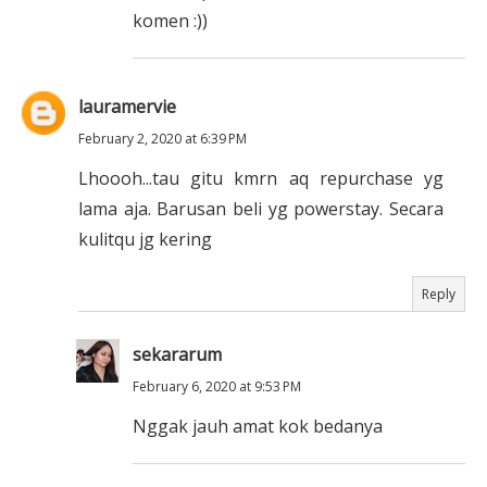
komen :))
lauramervie
February 2, 2020 at 6:39 PM
Lhoooh...tau gitu kmrn aq repurchase yg
lama aja. Barusan beli yg powerstay. Secara
kulitqu jg kering
Reply
sekararum
February 6, 2020 at 9:53 PM
Nggak jauh amat kok bedanya