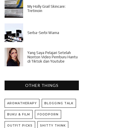
My Holly Grail Skincare:
Tretinoin
Serba-Serbi Warna
Yang Saya Pelajari Setelah
Nonton Video Pemburu Hantu
di Tiktok dan Youtube
OTHER THINGS
AROMATHERAPY
BLOGGING TALK
BUKU & FILM
FOODPORN
OUTFIT PICKS
SHITTY THINK