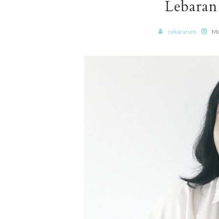
Lebaran
sekararum
Mo