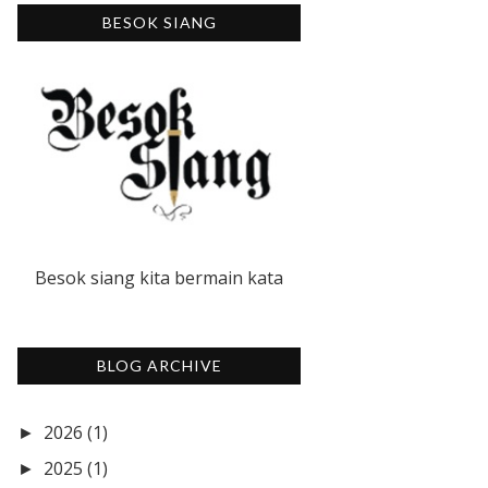
BESOK SIANG
Besok siang kita bermain kata
BLOG ARCHIVE
2026
(1)
►
2025
(1)
►