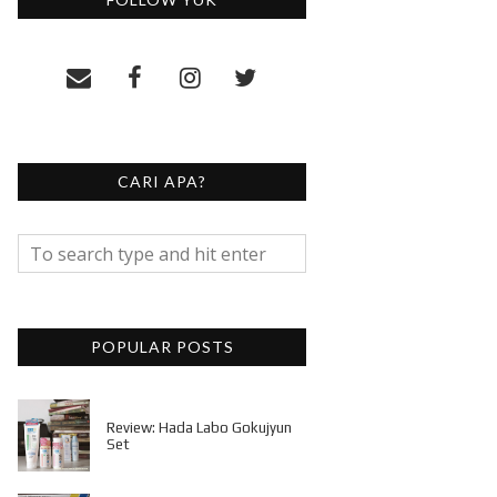
CARI APA?
POPULAR POSTS
Review: Hada Labo Gokujyun
Set