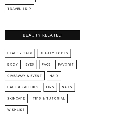
TRAVEL TRIP
BEAUTY RELATED
BEAUTY TALK
BEAUTY TOOLS
BODY
EYES
FACE
FAVORIT
GIVEAWAY & EVENT
HAIR
HAUL & FREEBIES
LIPS
NAILS
SKINCARE
TIPS & TUTORIAL
WISHLIST