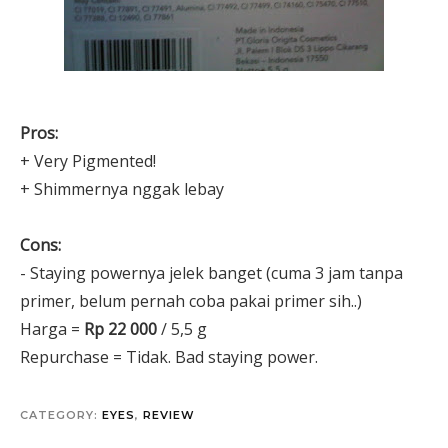
Pros:
+ Very Pigmented!
+ Shimmernya nggak lebay
Cons:
- Staying powernya jelek banget (cuma 3 jam tanpa
primer, belum pernah coba pakai primer sih..)
Harga =
Rp 22 000
/ 5,5 g
Repurchase = Tidak. Bad staying power.
CATEGORY:
EYES
,
REVIEW