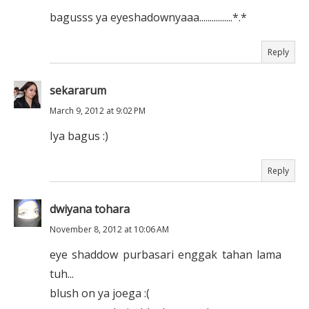
bagusss ya eyeshadownyaaa................*.*
Reply
sekararum
March 9, 2012 at 9:02 PM
Iya bagus :)
Reply
dwiyana tohara
November 8, 2012 at 10:06 AM
eye shaddow purbasari enggak tahan lama
tuh...
blush on ya joega :(