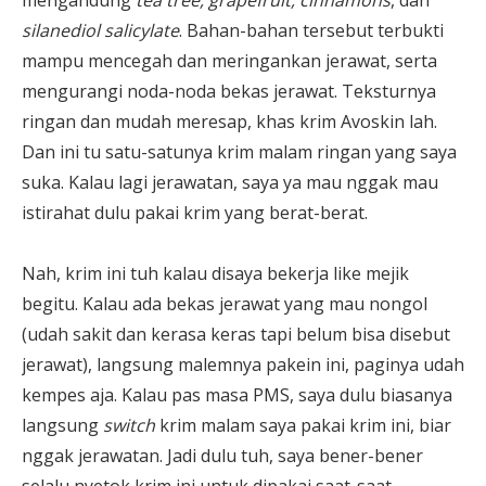
mengandung
tea tree, grapefruit, cinnamons
, dan
silanediol salicylate
. Bahan-bahan tersebut terbukti
mampu mencegah dan meringankan jerawat, serta
mengurangi noda-noda bekas jerawat. Teksturnya
ringan dan mudah meresap, khas krim Avoskin lah.
Dan ini tu satu-satunya krim malam ringan yang saya
suka. Kalau lagi jerawatan, saya ya mau nggak mau
istirahat dulu pakai krim yang berat-berat.
Nah, krim ini tuh kalau disaya bekerja like mejik
begitu. Kalau ada bekas jerawat yang mau nongol
(udah sakit dan kerasa keras tapi belum bisa disebut
jerawat), langsung malemnya pakein ini, paginya udah
kempes aja. Kalau pas masa PMS, saya dulu biasanya
langsung
switch
krim malam saya pakai krim ini, biar
nggak jerawatan. Jadi dulu tuh, saya bener-bener