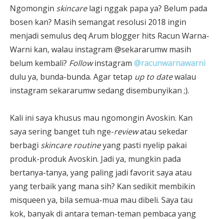
Ngomongin
skincare
lagi nggak papa ya? Belum pada
bosen kan? Masih semangat resolusi 2018 ingin
menjadi semulus deq Arum blogger hits Racun Warna-
Warni kan, walau instagram @sekararumw masih
belum kembali?
Follow
instagram
@racunwarnawarni
dulu ya, bunda-bunda. Agar tetap
up to date
walau
instagram sekararumw sedang disembunyikan ;).
Kali ini saya khusus mau ngomongin Avoskin. Kan
saya sering banget tuh nge-
review
atau sekedar
berbagi
skincare routine
yang pasti nyelip pakai
produk-produk Avoskin. Jadi ya, mungkin pada
bertanya-tanya, yang paling jadi favorit saya atau
yang terbaik yang mana sih? Kan sedikit membikin
misqueen ya, bila semua-mua mau dibeli. Saya tau
kok, banyak di antara teman-teman pembaca yang