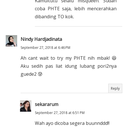
Kamuitutu selalu misqueen. Sudah
coba PHTE saja, lebih mencerahkan
dibanding TO kok.
Nindy Hardjadinata
September 27, 2018 at 6:46 PM
Ah cant wait to try my PHTE nih mbak! 😆
Aku sedih pas liat idung lubang pori2nya
guede2 😰
Reply
sekararum
September 27, 2018 at 6:51 PM
Wah ayo dicoba segera buunnddd!!