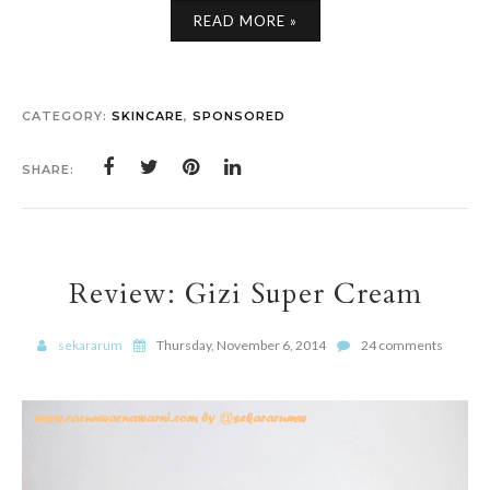
READ MORE »
CATEGORY:
SKINCARE
,
SPONSORED
SHARE:
Review: Gizi Super Cream
sekararum
Thursday, November 6, 2014
24 comments