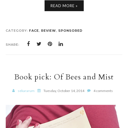
READ MORE »
CATEGORY:
FACE
,
REVIEW
,
SPONSORED
SHARE:
Book pick: Of Bees and Mist
sekararum
Tuesday, October 14, 2014
4 comments