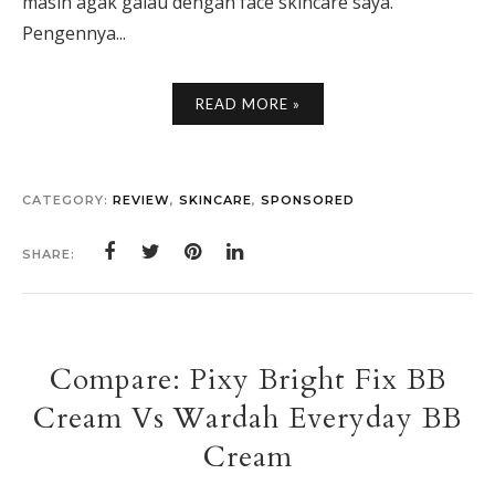
masih agak galau dengan face skincare saya.
Pengennya...
READ MORE »
CATEGORY:
REVIEW
,
SKINCARE
,
SPONSORED
SHARE:
Compare: Pixy Bright Fix BB
Cream Vs Wardah Everyday BB
Cream