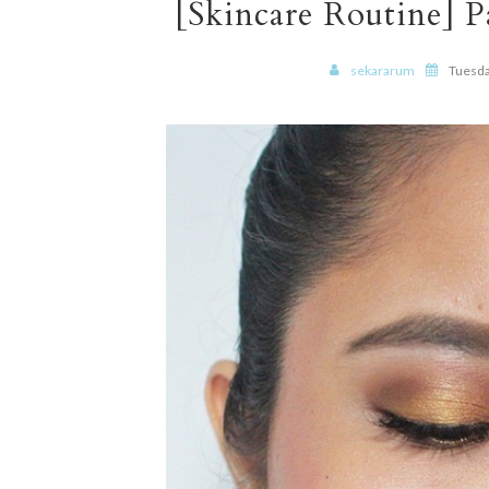
[Skincare Routine] 
sekararum
Tuesda