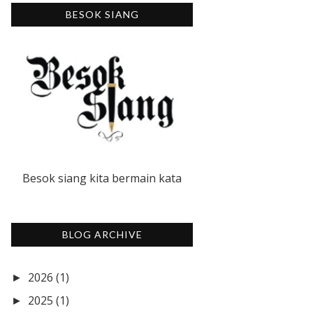
BESOK SIANG
Besok siang kita bermain kata
BLOG ARCHIVE
2026
(1)
►
2025
(1)
►