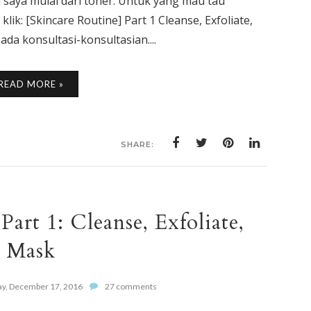
ni saya mulai dari toner. Untuk yang mau tau
lik: [Skincare Routine] Part 1 Cleanse, Exfoliate,
a konsultasi-konsultasian....
READ MORE »
SHARE:
Part 1: Cleanse, Exfoliate,
Mask
ay, December 17, 2016
27 comments