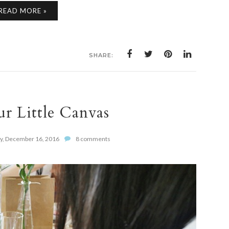
READ MORE »
SHARE:
ur Little Canvas
ay, December 16, 2016
8 comments