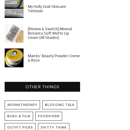
My Holly Grail Skincare:
Tretinoin
[Review & Swatch] Mineral
Botanica Soft Matte Lip
Cream (All Shades)
Marcks' Beauty Powder: Creme
& Rose
OTHER THINGS
AROMATHERAPY
BLOGGING TALK
BUKU & FILM
FOODPORN
OUTFIT PICKS
SHITTY THINK