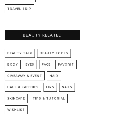
TRAVEL TRIP
BEAUTY RELATED
BEAUTY TALK
BEAUTY TOOLS
BODY
EYES
FACE
FAVORIT
GIVEAWAY & EVENT
HAIR
HAUL & FREEBIES
LIPS
NAILS
SKINCARE
TIPS & TUTORIAL
WISHLIST