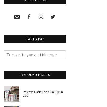
CARI APA?
POPULAR POSTS
Review: Hada Labo Gokujyun
Set