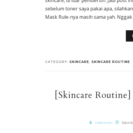
skincare, di luar pembersih. Jadi post i
sebelum toner saya pakai apa, silahkan k
Mask Rule-nya masih sama yah. Nggak ad
CATEGORY:
SKINCARE
,
SKINCARE ROUTINE
[Skincare Routine] 
sekararum
Saturd