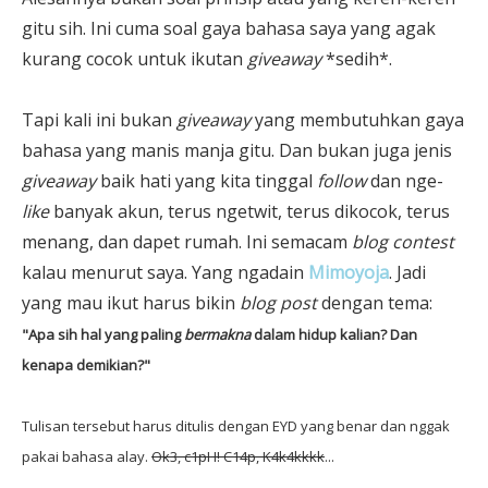
gitu sih. Ini cuma soal gaya bahasa saya yang agak
kurang cocok untuk ikutan
giveaway
*sedih*.
Tapi kali ini bukan
giveaway
yang membutuhkan gaya
bahasa yang manis manja gitu. Dan bukan juga jenis
giveaway
baik hati yang kita tinggal
follow
dan nge-
like
banyak akun, terus ngetwit, terus dikocok, terus
menang, dan dapet rumah. Ini semacam
blog contest
kalau menurut saya. Yang ngadain
Mimoyoja
. Jadi
yang mau ikut harus bikin
blog post
dengan tema:
"Apa sih hal yang paling
bermakna
dalam hidup kalian? Dan
kenapa demikian?"
Tulisan tersebut harus ditulis dengan EYD yang benar
dan
nggak
pakai bahasa alay.
O
k3, c1pH! C14p
, K4k4kkkk
...