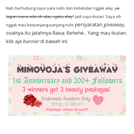
Nah, berhubung saya suka nulis dan kebetulan nggak alay,
ya
lagian mana ada sih
alay ngaku alay
?
jadi saya ikutan. Saya sih
persyaratan
giveaway
,
nggak mau berpanjang-panjang
nulis
soalnya itu jatahnya Raisa. Behehe... Yang mau ikutan,
klik aja
banner
di bawah ini: