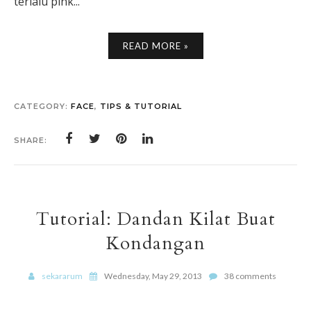
terlalu pink...
READ MORE »
CATEGORY:
FACE
,
TIPS & TUTORIAL
SHARE:
Tutorial: Dandan Kilat Buat
Kondangan
sekararum
Wednesday, May 29, 2013
38 comments