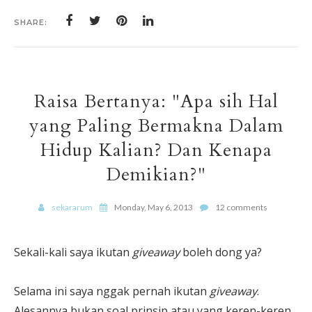
SHARE:
Raisa Bertanya: "Apa sih Hal
yang Paling Bermakna Dalam
Hidup Kalian? Dan Kenapa
Demikian?"
sekararum
Monday, May 6, 2013
12 comments
Sekali-kali saya ikutan
giveaway
boleh dong ya?
Selama ini saya nggak pernah ikutan
giveaway
.
Alesannya bukan soal prinsip atau yang keren-keren