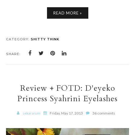
READ MORE »
CATEGORY:
SHITTY THINK
SHARE:
Review + FOTD: D'eyeko
Princess Syahrini Eyelashes
sekararum
Friday, May 17, 2013
36 comments