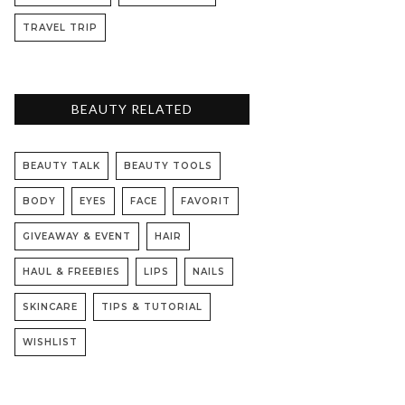
TRAVEL TRIP
BEAUTY RELATED
BEAUTY TALK
BEAUTY TOOLS
BODY
EYES
FACE
FAVORIT
GIVEAWAY & EVENT
HAIR
HAUL & FREEBIES
LIPS
NAILS
SKINCARE
TIPS & TUTORIAL
WISHLIST