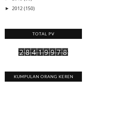
2012
(150)
►
TOTAL PV
2
8
4
1
9
9
7
8
KUMPULAN ORANG KEREN