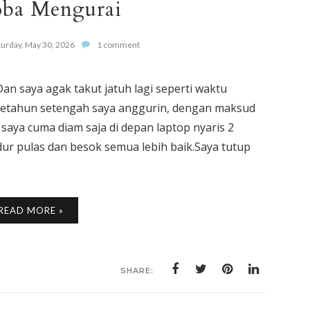
ba Mengurai
turday, May 30, 2026
1 comment
an saya agak takut jatuh lagi seperti waktu
lah setahun setengah saya anggurin, dengan maksud
 saya cuma diam saja di depan laptop nyaris 2
idur pulas dan besok semua lebih baik.Saya tutup
READ MORE »
SHARE: