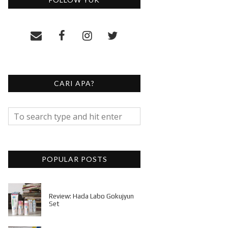
CARI APA?
POPULAR POSTS
Review: Hada Labo Gokujyun
Set