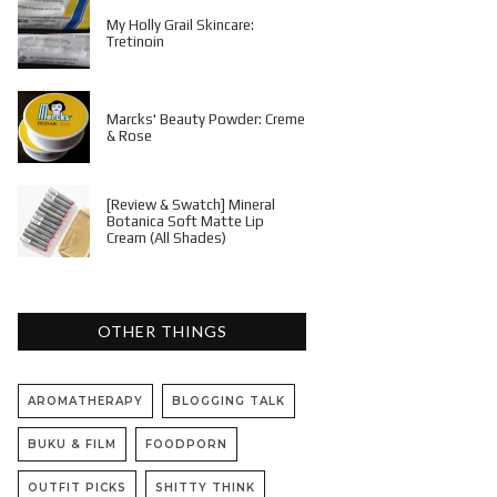
My Holly Grail Skincare:
Tretinoin
Marcks' Beauty Powder: Creme
& Rose
[Review & Swatch] Mineral
Botanica Soft Matte Lip
Cream (All Shades)
OTHER THINGS
AROMATHERAPY
BLOGGING TALK
BUKU & FILM
FOODPORN
OUTFIT PICKS
SHITTY THINK