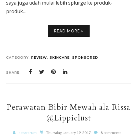
saya juga udah mulai lebih splurge ke produk-
produk...
READ MORE »
CATEGORY:
REVIEW
,
SKINCARE
,
SPONSORED
SHARE:
Perawatan Bibir Mewah ala Rissa
@Lippielust
sekararum
Thursday, January 19, 2017
8 comments