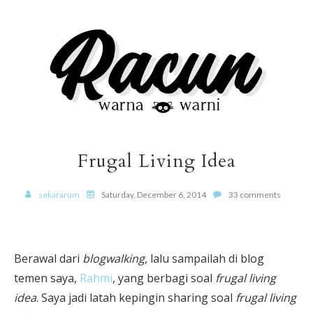
Frugal Living Idea
sekararum
Saturday, December 6, 2014
33 comments
Berawal dari
blogwalking
, lalu sampailah di blog
temen saya,
Rahmi
, yang berbagi soal
frugal living
idea
. Saya jadi latah kepingin sharing soal
frugal living