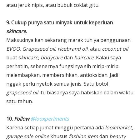
atau jeruk nipis, atau bubuk coklat gitu.
9. Cukup punya satu minyak untuk keperluan
skincare
.
Maksudnya kan sekarang marak tuh ya penggunaan
EVOO, Grapeseed oil, ricebrand oil
, atau
coconut oil
buat s
kincare, bodycare
dan
haircare
. Kalau saya
perhatiin, sebenernya fungsinya sih mirip-mirip:
melembapkan, membersihkan, antioksidan. Jadi
nggak perlu nyetok semua jenis. Satu botol
grapeseed oil
itu biasanya saya habiskan dalam waktu
satu tahun.
10.
Follow
@looxperiments
Karena setiap jumat minggu pertama ada
looxmarket,
garage sale online
khusus
fashion item
dan
beauty