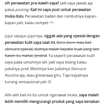
sih perawatan pra-kawin saya?
Jadi saya jawab aja
pakai
posting
.
Kali ini saya post untuk perawatan
muka dulu.
Perawatan badan dan rambutnya kapan-
kapan yah, kalau sempet ^^.
Jujur sejujur-jujurnya,
nggak ada yang spesial dengan
perawatan kulit saya saat ini.
Boro-boro mau beli
skincare
spesial, duitnya malah kepake buat yang lain.
Kawin itu mahal, Jendral
. Ya seperti perawatan kulit
saya pada umumnya lah. Jadi saya bilang kalau
judulnya
prek
. Mestinya kan judulnya
Skincare
Routine
aja, atau gimanaaa gitu. Tapi kayaknya
kurang sensasional yah :D.
Alih-alih beli ini itu untuk ngerawat muka,
saya malah
lebih memilih mengurangi produk yang saya kenakan