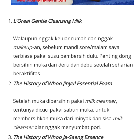
L'Oreal Gentle Cleans
ing Milk
Walaupun nggak keluar rumah dan nggak
makeup
-an, sebelum mandi sore/malam saya
terbiasa pakai susu pembersih dulu. Penting dong
bersihin muka dari deru dan debu setelah seharian
beraktifitas.
The History o
f Whoo Jinyul Essential Foam
Setelah muka dibersihin pakai
milk cleanser
,
tentunya dicuci pakai sabun muka, untuk
membersihkan muka dari minyak dan sisa
milk
cleanser
biar nggak menyumbat pori.
The History o
f Whoo Ja-Saeng Essence