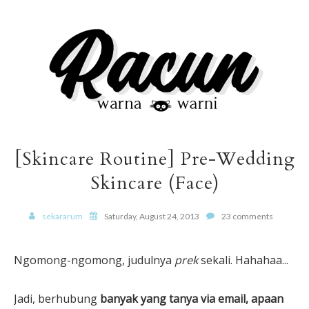
[Skincare Routine] Pre-Wedding
Skincare (Face)
sekararum
Saturday, August 24, 2013
23 comments
Ngomong-ngomong, judulnya
prek
sekali. Hahahaa...
Jadi, berhubung
banyak yang tanya via email, apaan