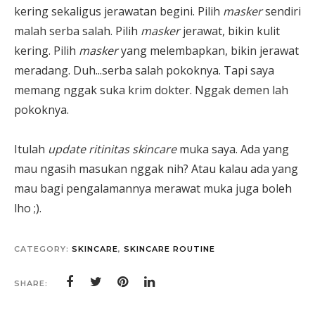
kering sekaligus jerawatan begini. Pilih
masker
sendiri
malah serba salah. Pilih
masker
jerawat, bikin kulit
kering. Pilih
masker
yang melembapkan, bikin jerawat
meradang. Duh...serba salah pokoknya. Tapi saya
memang nggak suka krim dokter. Nggak demen lah
pokoknya.
Itulah
update ritinitas skincare
muka saya. Ada yang
mau ngasih masukan nggak nih? Atau kalau ada yang
mau bagi pengalamannya merawat muka juga boleh
lho ;).
CATEGORY:
SKINCARE
,
SKINCARE ROUTINE
SHARE: