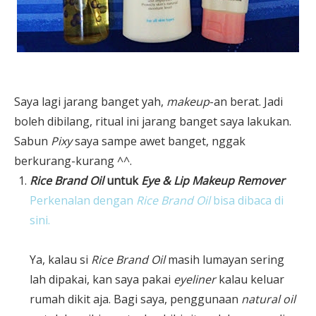
Saya lagi jarang banget yah,
makeup
-an berat. Jadi
boleh dibilang, ritual ini jarang banget saya lakukan.
Sabun
Pixy
saya sampe awet banget, nggak
berkurang-kurang ^^.
Rice Brand Oil
untuk
Eye & Lip Makeup Remover
Perkenalan dengan
Rice Brand Oil
bisa dibaca di
sini.
Ya, kalau si
Rice Brand Oil
masih lumayan sering
lah dipakai, kan saya pakai
eyeliner
kalau keluar
rumah dikit aja. Bagi saya, penggunaan
natural oil