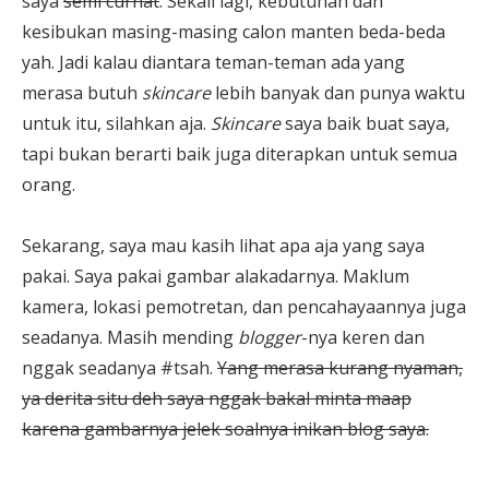
saya
semi curhat
. Sekali lagi, kebutuhan dan
kesibukan masing-masing calon manten beda-beda
yah. Jadi kalau diantara teman-teman ada yang
merasa butuh
skincare
lebih banyak dan punya waktu
untuk itu, silahkan aja.
Skincare
saya baik buat saya,
tapi bukan berarti baik juga diterapkan untuk semua
orang.
Sekarang, saya mau kasih lihat apa aja yang saya
pakai. Saya pakai gambar alakadarnya. Maklum
kamera, lokasi pemotretan, dan pencahayaannya juga
seadanya. Masih mending
blogger
-nya keren dan
nggak seadanya #tsah.
Yang merasa kurang nyaman,
ya derita situ deh saya nggak bakal minta maap
karena gambarnya jelek soalnya inikan blog saya.