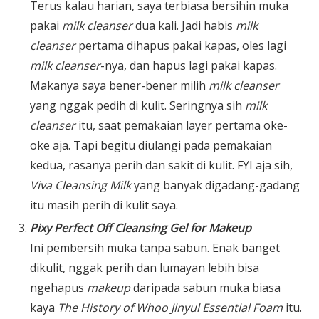
Terus kalau harian, saya terbiasa bersihin muka
pakai
milk cleanser
dua kali. Jadi habis
milk
cleanser
pertama dihapus pakai kapas, oles lagi
milk cleanser
-nya, dan hapus lagi pakai kapas.
Makanya saya bener-bener milih
milk cleanser
yang nggak pedih di kulit. Seringnya sih
milk
cleanser
itu, saat pemakaian layer pertama oke-
oke aja. Tapi begitu diulangi pada pemakaian
kedua, rasanya perih dan sakit di kulit. FYI aja sih,
Viva Cleansing Milk
yang banyak digadang-gadang
itu masih perih di kulit saya.
Pixy Perfect Off Cleansing Gel for Makeup
Ini pembersih muka tanpa sabun. Enak banget
dikulit, nggak perih dan lumayan lebih bisa
ngehapus
makeup
daripada sabun muka biasa
kaya
The History of Whoo Jinyul Essential Foam
itu.