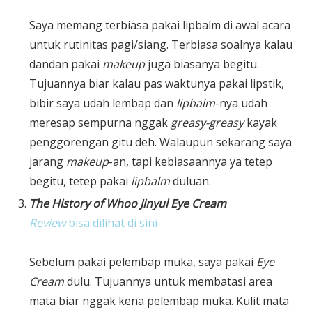
Saya memang terbiasa pakai lipbalm di awal acara
untuk rutinitas pagi/siang. Terbiasa soalnya kalau
dandan pakai
makeup
juga biasanya begitu.
Tujuannya biar kalau pas waktunya pakai lipstik
,
bibir saya udah lembap dan
lipbalm
-nya udah
meresap sempurna nggak
greasy-greasy
kayak
penggorengan gitu deh. Walaupun sekarang saya
jarang
makeup
-an, tapi kebiasaannya ya tetep
begitu, tetep pakai
lipbalm
duluan.
The History of Whoo Jinyul Eye Cream
Review
bisa dilihat di sini
Sebelum pakai pelembap muka, saya pakai
Eye
Cream
dulu. Tujuannya untuk membatasi area
mata biar nggak kena pelembap muka. Kulit mata