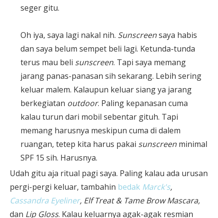
seger gitu.
Oh iya, saya lagi nakal nih.
Sunscreen
saya habis
dan saya belum sempet beli lagi. Ketunda-tunda
terus mau beli
sunscreen
. Tapi saya memang
jarang panas-panasan sih sekarang. Lebih sering
keluar malem. Kalaupun keluar siang ya jarang
berkegiatan
outdoor
. Paling kepanasan cuma
kalau turun dari mobil sebentar gituh. Tapi
memang harusnya meskipun cuma di dalem
ruangan, tetep kita harus pakai
sunscreen
minimal
SPF 15 sih. Harusnya.
Udah gitu aja ritual pagi saya. Paling kalau ada urusan
pergi-pergi keluar, tambahin
bedak
Marck's
,
Cassandra Eyeliner
, Elf Treat & Tame Brow Mascara,
dan
Lip Gloss
. Kalau keluarnya agak-agak resmian