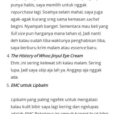
punya habis, saya memilih untuk nggak
repurchase
lagi. Soalnya selain mahal, saya juga
agak-agak kurang sreg sama kemasan
sachet
begini. Nyampah banget. Sementara mau beli yang
full size
pun harganya mana tahan x). Jadi nanti
deh kalau sudah tiba waktunya penghabisan tiba,
saya berburu krim malam atau
essence
baru.
The History of Whoo Jinyul Eye Cream
Ehm...ini sering kelewat sih kalau malam. Sering
lupa. Jadi saya
skip
aja lah ya. Anggep aja nggak
ada.
EMC
untuk
Lipbalm
Lip
balm
yang paling ngefek untuk mengatasi
kalau kulit bibir saya lagi kering dan ngelupas
adalah
EMC
. Pokoknya ini ampuh banget buat bibir