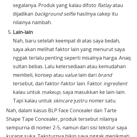
segalanya. Produk yang kalau difoto
flatlay
atau
dijadikan
background selfie
hasilnya cakep itu
nilainya nambah.
Lain-lain
Nah, baru setelah keempat di atas saya bedah,
saya akan melihat faktor lain yang menurut saya
nggak terlalu penting seperti misalnya harga. Anaq
sultan bebas. Lalu ketersediaan atau kemudahan
membeli, konsep atau
value
lain dari
brand
tersebut, dan faktor-faktor lain. Faktor
ingredient
kalau untuk
makeup
, saya masukkan ke lain-lain.
Tapi kalau untuk
skincare
justru nomer satu.
Nah, dalam kasus BLP Face Concealer dan Tarte
Shape Tape Concealer, produk tersebut nilainya
sempurna di nomer 2-5, namun dari sisi tekstur saya
kurang suka. Teksturnya bikin saya nggak menikmati