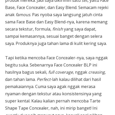
produk mereka. Jadi saya dikirimin satu
set
, yaitu Face
Base, Face Concealer, dan Easy Blend. Semacam rejeki
anak
famous
. Pas nyoba saya langsung jatuh cinta
sama Face Base dan Easy Blend-nya, karena memang
secara tekstur, formula,
finish
yang saya dapat,
sampai kemasannya, sesuai banget dengan selera
saya. Produknya juga tahan lama di kulit kering saya.
Tapi ketika mencoba Face Concealer-nya, saya nggak
begitu suka. Sebenarnya Face Concealer BLP ini
hasilnya bagus sekali,
full coverage
, nggak
creasing
,
dan tahan lama.
Perfect
-lah kalau dilihat dari hasil
pemakaiannya. Cuma saya agak nggak merasa
nyaman dengan tekstur atau konsistensinya yang
super kental. Kalau kalian pernah mencoba Tarte
Shape Tape Concealer, nah, ini mirip banget! Ini