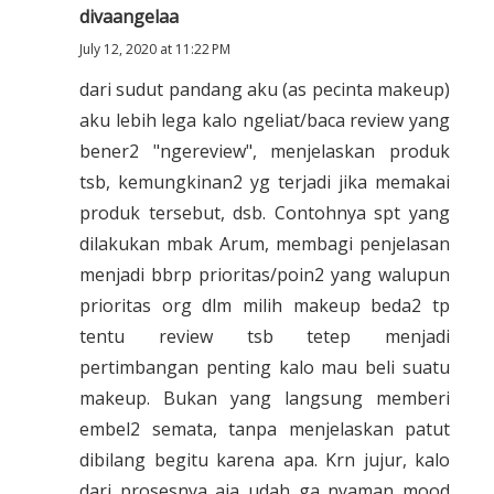
divaangelaa
July 12, 2020 at 11:22 PM
dari sudut pandang aku (as pecinta makeup)
aku lebih lega kalo ngeliat/baca review yang
bener2 "ngereview", menjelaskan produk
tsb, kemungkinan2 yg terjadi jika memakai
produk tersebut, dsb. Contohnya spt yang
dilakukan mbak Arum, membagi penjelasan
menjadi bbrp prioritas/poin2 yang walupun
prioritas org dlm milih makeup beda2 tp
tentu review tsb tetep menjadi
pertimbangan penting kalo mau beli suatu
makeup. Bukan yang langsung memberi
embel2 semata, tanpa menjelaskan patut
dibilang begitu karena apa. Krn jujur, kalo
dari prosesnya aja udah ga nyaman mood