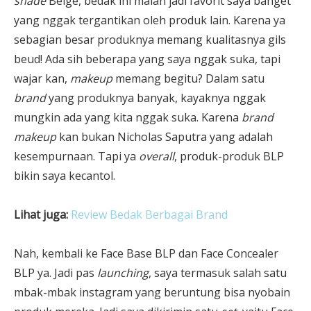
shade
Beige, bedak ini malah jadi favorit saya banget
yang nggak tergantikan oleh produk lain. Karena ya
sebagian besar produknya memang kualitasnya gils
beud! Ada sih beberapa yang saya nggak suka, tapi
wajar kan,
makeup
memang begitu? Dalam satu
brand
yang produknya banyak, kayaknya nggak
mungkin ada yang kita nggak suka. Karena
brand
makeup
kan bukan Nicholas Saputra yang adalah
kesempurnaan. Tapi ya
overall
, produk-produk BLP
bikin saya kecantol.
Lihat juga:
Review Bedak Berbagai Brand
Nah, kembali ke Face Base BLP dan Face Concealer
BLP ya. Jadi pas
launching
, saya termasuk salah satu
mbak-mbak instagram yang beruntung bisa nyobain