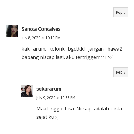
Reply
Sancca Concalves
July 8, 2020 at 10:13 PM
kak arum, tolonk bgdddd jangan bawa2
babang niscap lagi, aku tertriggerrrrr >:(
Reply
sekararum
July 9, 2020 at 12:55 PM
Maaf ngga bisa Nicsap adalah cinta
sejatiku :(