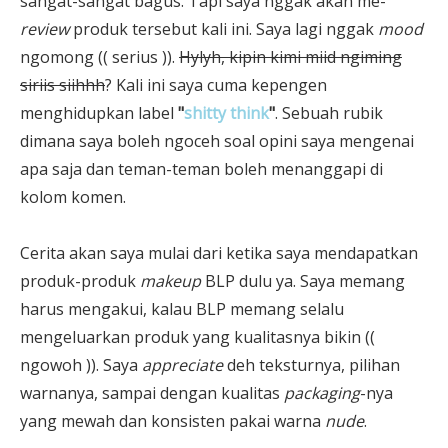
sangat-sangat bagus. Tapi saya nggak akan me-
review
produk tersebut kali ini. Saya lagi nggak
mood
ngomong (( serius )).
Hylyh, kipin kimi miid ngiming
siriis siihhh
? Kali ini saya cuma kepengen
menghidupkan label
"
shitty think
"
. Sebuah rubik
dimana saya boleh ngoceh soal opini saya mengenai
apa saja dan teman-teman boleh menanggapi di
kolom komen.
Cerita akan saya mulai dari ketika saya mendapatkan
produk-produk
makeup
BLP dulu ya. Saya memang
harus mengakui, kalau BLP memang selalu
mengeluarkan produk yang kualitasnya bikin ((
ngowoh )). Saya
appreciate
deh teksturnya, pilihan
warnanya, sampai dengan kualitas
packaging
-nya
yang mewah dan konsisten pakai warna
nude
.