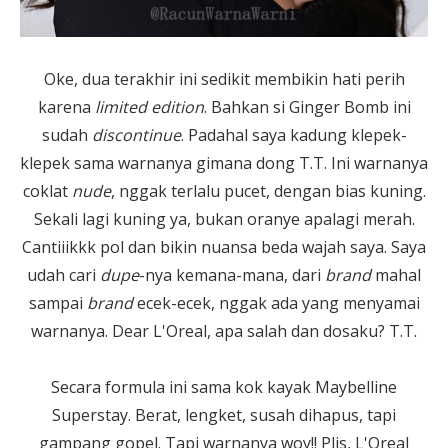
Oke, dua terakhir ini sedikit membikin hati perih
karena
limited edition
. Bahkan si Ginger Bomb ini
sudah
discontinue
. Padahal saya kadung klepek-
klepek sama warnanya gimana dong T.T. Ini warnanya
coklat
nude
, nggak terlalu pucet, dengan bias kuning.
Sekali lagi kuning ya, bukan oranye apalagi merah.
Cantiiikkk pol dan bikin nuansa beda wajah saya. Saya
udah cari
dupe
-nya kemana-mana, dari
brand
mahal
sampai
brand
ecek-ecek, nggak ada yang menyamai
warnanya. Dear L'Oreal, apa salah dan dosaku? T.T.
Secara formula ini sama kok kayak Maybelline
Superstay. Berat, lengket, susah dihapus, tapi
gampang gopel. Tapi warnanya woy!! Plis, L'Oreal