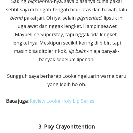
Saking
pigmented
-nya, saya biasanya cuma pakai
setitit saja di tengah-tengah bibir atas dan bawah, lalu
blend
pakai jari. Oh iya, selain
pigmented
, lipstik ini
juga awet dan nggak lengket. Hampir seawet
Maybelline Superstay, tapi nggak ada lengket-
lengketnya. Meskipun sedikit kering di bibir, tapi
masih bisa ditolerir kok,
lip balm
-in aja banyak-
banyak sebelum lipenan.
Sungguh saya berharap Looke ngeluarin warna baru
yang lebih ho'oh.
Baca juga:
Review Looke Holy Lip Series
3. Pixy Crayonttention