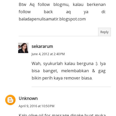
Btw Aq follow blogmu, kalau berkenan
follow back aq ya di:
baladapenulisamatir.blogspot.com
Reply
sekararum
June 4, 2012 at 2:40 PM
Wah, syukurlah kalau berguna :). Iya
bisa banget, melembabkan & gag
bikin perih kaya remover biasa.
Unknown
April 9, 2016 at 10:50 PM
Kalo olive oil for massage dipake buat muka