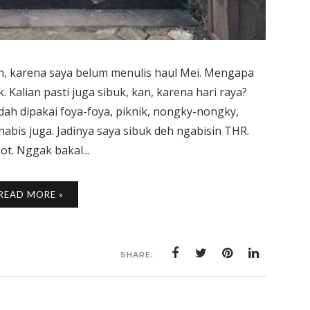
an, karena saya belum menulis haul Mei. Mengapa
. Kalian pasti juga sibuk, kan, karena hari raya?
Udah dipakai foya-foya, piknik, nongky-nongky,
habis juga. Jadinya saya sibuk deh ngabisin THR.
t. Nggak bakal...
READ MORE »
SHARE: