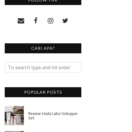
CARI APA?
POPULAR POSTS
Review: Hada Labo Gokujyun
Set