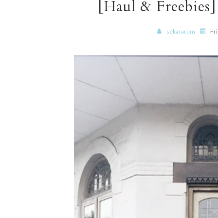
[Haul & Freebies
sekararum
Fri