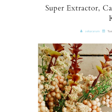
Super Extractor, C
sekararum
Tue