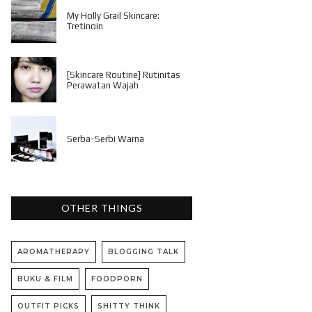
My Holly Grail Skincare:
Tretinoin
[Skincare Routine] Rutinitas
Perawatan Wajah
Serba-Serbi Warna
OTHER THINGS
AROMATHERAPY
BLOGGING TALK
BUKU & FILM
FOODPORN
OUTFIT PICKS
SHITTY THINK