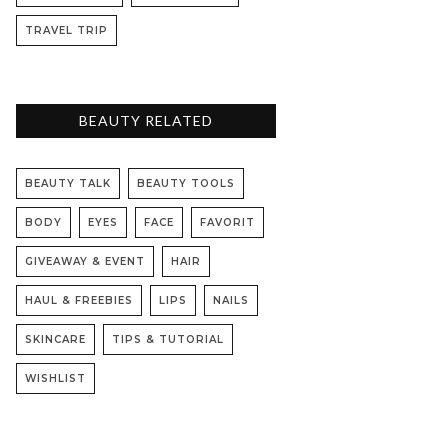
TRAVEL TRIP
BEAUTY RELATED
BEAUTY TALK
BEAUTY TOOLS
BODY
EYES
FACE
FAVORIT
GIVEAWAY & EVENT
HAIR
HAUL & FREEBIES
LIPS
NAILS
SKINCARE
TIPS & TUTORIAL
WISHLIST