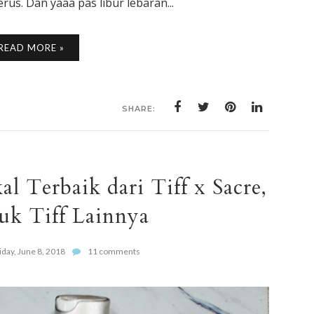
rus. Dan yaaa pas libur lebaran...
READ MORE »
SHARE:
l Terbaik dari Tiff x Sacre,
uk Tiff Lainnya
iday, June 8, 2018
11 comments