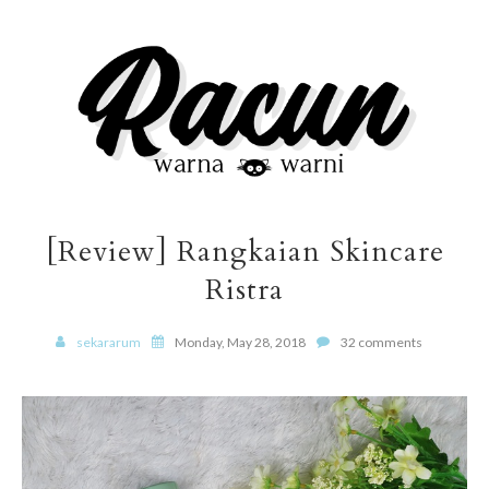
[Review] Rangkaian Skincare
Ristra
sekararum
Monday, May 28, 2018
32 comments