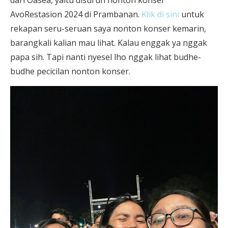
dari Oasea, yaitu disuruh nonton konser
AvoRestasion 2024 di Prambanan.
Klik di sini
untuk
rekapan seru-seruan saya nonton konser kemarin,
barangkali kalian mau lihat. Kalau enggak ya nggak
papa sih. Tapi nanti nyesel lho nggak lihat budhe-
budhe pecicilan nonton konser.