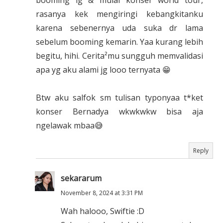
booming lg & mulai konser world tour,
rasanya kek mengiringi kebangkitanku
karena sebenernya uda suka dr lama
sebelum booming kemarin. Yaa kurang lebih
begitu, hihi. Cerita²mu sungguh memvalidasi
apa yg aku alami jg looo ternyata 😁
Btw aku salfok sm tulisan typonyaa t*ket
konser Bernadya wkwkwkw bisa aja
ngelawak mbaa😅
Reply
sekararum
November 8, 2024 at 3:31 PM
Wah halooo, Swiftie :D