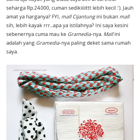
seharga Rp.24.000, cuman sedikiiiittt lebih kecil :'). Jauh
amat ya harganya? FYI,
mall Cijantung
ini bukan
mall
sih, lebih kayak rrr...apa ya istilahnya? Ini saya kesini
sebenernya cuma mau ke
Gramedia
-nya.
Mall
ini
adalah yang
Gramedia
-nya paling deket sama rumah
saya.