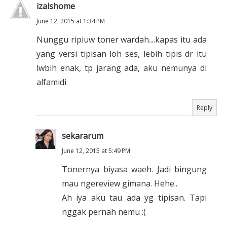
izalshome
June 12, 2015 at 1:34 PM
Nunggu ripiuw toner wardah....kapas itu ada
yang versi tipisan loh ses, lebih tipis dr itu
lwbih enak, tp jarang ada, aku nemunya di
alfamidi
Reply
sekararum
June 12, 2015 at 5:49 PM
Tonernya biyasa waeh. Jadi bingung
mau ngereview gimana. Hehe..
Ah iya aku tau ada yg tipisan. Tapi
nggak pernah nemu :(