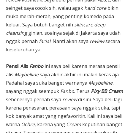
seinget saya cocok sih, walau agak
hard core
bikin
muka merah-merah, yang penting komedo pada
keluar. Saya butuh banget nih
skincare deep
cleansing
ginian, soalnya sejak di Jakarta saya udah
nggak pernah
facial
. Nanti akan saya
review
secara
keseluruhan ya.
Pensil Alis
Fanbo
ini saya beli karena merasa pensil
alis
Maybelline
saya akhir-akhir ini makin keras aja.
Padahal saya suka banget warnanya
Maybelline,
sayang nggak seempuk
Fanbo
. Terus
Pixy BB Cream
sebenernya pernah saya
review
di sini. Saya beli lagi
karena penasaran, perasaan saya nggak suka, tapi
kok banyak amat yang ngefavoritin. Kali ini saya beli
warna
Ochre
, karena yang
Cream
keputihan banget
di saya. Ternyata ya memang saya nggak suka sih.