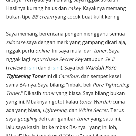
Hasilnya kurang halus dan
cakey
. Kayaknya memang
bukan tipe
BB cream
yang cocok buat kulit kering.
Saya memang berencana pengen mengganti semua
skincare
saya dengan merk yang gampang dicari aja,
nggak perlu
online
. Ini saya mulai dari
toner.
Saya
nggak lagi
repurchase Secret Key
ataupun
SK II
(
review
di
sini
dan di
sini
). Saya beli
Wardah Pore
Tightening Toner
ini di
Carefour
, dan sempet kesel
sama BA-nya. Saya bilang: "mbak, beli
Pore Tightening
Toner.
" Dikasih
toner
yang biasa. Saya bilang bukan
yang ini. Mbaknya ngotot kalau
toner Wardah
cuma
ada yang biasa,
Lightening
, dan
White Secret.
Terus
saya
googling
deh cari gambar
toner
yang satu ini,
lalu saya kasih liat ke mbak BA-nya: "yang ini loh,
Mbak!" Reaksi mbaknya? "Oh itu." sambil menjep-