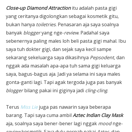
Close-up Diamond Attraction
itu adalah pasta gigi
yang ceritanya digolongkan sebagai kosmetik gitu,
bukan hanya
toiletries
. Penasaran aja saya soalnya
banyak
blogger
yang nge-
review
. Padahal saya
sebenernya paling males loh beli pasta gigi mahal. Ibu
saya tuh dokter gigi, dan sejak saya kecil sampe
sekarang sekeluarga saya dikasihnya
Pepsodent
, dan
nggak ada masalah apa-apa tuh sama gigi keluarga
saya, bagus-bagus aja. Jadi ya selama ini saya males
gonta-ganti lagi. Tapi agak tergoda juga pas banyak
blogger
bilang pakai ini giginya jadi
cling-cling
.
Terus
Miss Lie
juga pas nawarin saya beberapa
barang. Tapi saya cuma ambil
Aztec Indian Clay Mask
aja, soalnya saya bener-bener lagi nggak
mood
nge-
review
kosmetik. Saya dulu pernah pakai
Aztec
, dan