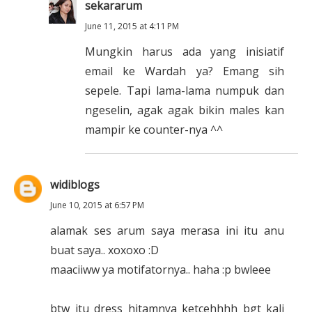
sekararum
June 11, 2015 at 4:11 PM
Mungkin harus ada yang inisiatif
email ke Wardah ya? Emang sih
sepele. Tapi lama-lama numpuk dan
ngeselin, agak agak bikin males kan
mampir ke counter-nya ^^
widiblogs
June 10, 2015 at 6:57 PM
alamak ses arum saya merasa ini itu anu
buat saya.. xoxoxo :D
maaciiww ya motifatornya.. haha :p bwleee
btw itu dress hitamnya ketcehhhh bgt kali