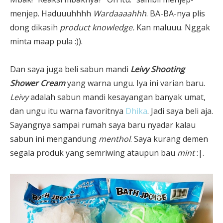
menjep. Haduuuhhhh
Wardaaaahhh
. BA-BA-nya plis
dong dikasih
product knowledge.
Kan maluuu. Nggak
minta maap pula :)).
Dan saya juga beli sabun mandi
Leivy Shooting
Shower Cream
yang warna ungu. Iya ini varian baru.
Leivy
adalah sabun mandi kesayangan banyak umat,
dan ungu itu warna favoritnya
Dhika
. Jadi saya beli aja.
Sayangnya sampai rumah saya baru nyadar kalau
sabun ini mengandung
menthol
. Saya kurang demen
segala produk yang semriwing ataupun bau
mint
:|.