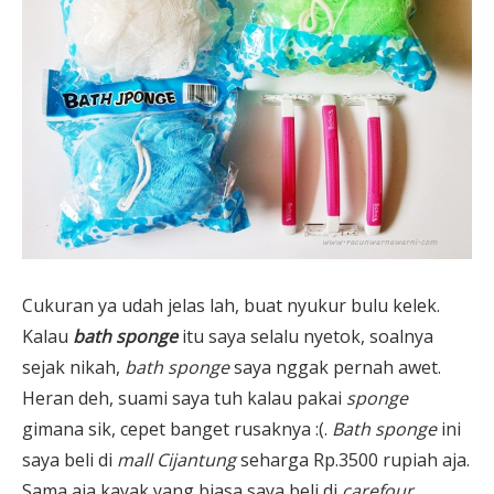
Cukuran ya udah jelas lah, buat nyukur bulu kelek.
Kalau
bath sponge
itu saya selalu nyetok, soalnya
sejak nikah,
bath sponge
saya nggak pernah awet.
Heran deh, suami saya tuh kalau pakai
sponge
gimana sik, cepet banget rusaknya :(.
Bath sponge
ini
saya beli di
mall Cijantung
seharga Rp.3500 rupiah aja.
Sama aja kayak yang biasa saya beli di
carefour