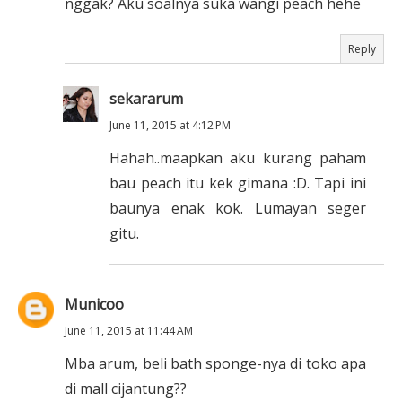
nggak? Aku soalnya suka wangi peach hehe
Reply
sekararum
June 11, 2015 at 4:12 PM
Hahah..maapkan aku kurang paham
bau peach itu kek gimana :D. Tapi ini
baunya enak kok. Lumayan seger
gitu.
Municoo
June 11, 2015 at 11:44 AM
Mba arum, beli bath sponge-nya di toko apa
di mall cijantung??