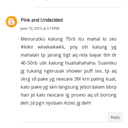
Pink and Undecided
June 10, 2015 at 2:19 PM
Menurutku kalung 75rb itu mahal lo ses
#kikir wkwkwkwkk, pny sih kalung yg
mahalan tp jarang bgt aq rela bayar lbh dr
40-50rb utk kalung huahahahaha. Suamiku
jg tukang ngerusak shower puff ses, tp aq
skrg sll pake yg nexcare 3M krn paling kuat,
kalo pake yg lain langsung jebol dalam bbrp
hari jd kalo nexcare lg promo aq sll borong
deh. Jd pgn nyobain Aztec jg deh!
Reply