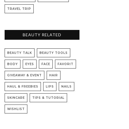
TRAVEL TRIP
BEAUTY RELATED
BEAUTY TALK
BEAUTY TOOLS
BODY
EYES
FACE
FAVORIT
GIVEAWAY & EVENT
HAIR
HAUL & FREEBIES
LIPS
NAILS
SKINCARE
TIPS & TUTORIAL
WISHLIST