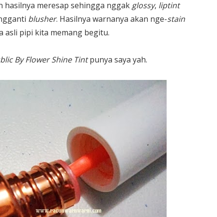
an hasilnya meresap sehingga nggak
glossy
,
liptint
engganti
blusher
. Hasilnya warnanya akan nge-
stain
a asli pipi kita memang begitu.
lic By Flower Shine Tint
punya saya yah.