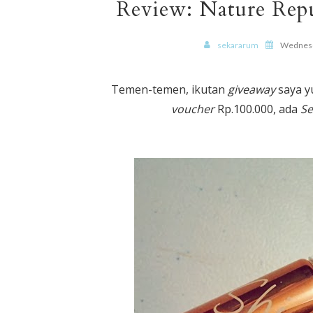
Review: Nature Repu
sekararum
Wednesd
Temen-temen, ikutan
giveaway
saya y
voucher
Rp.100.000, ada
Se