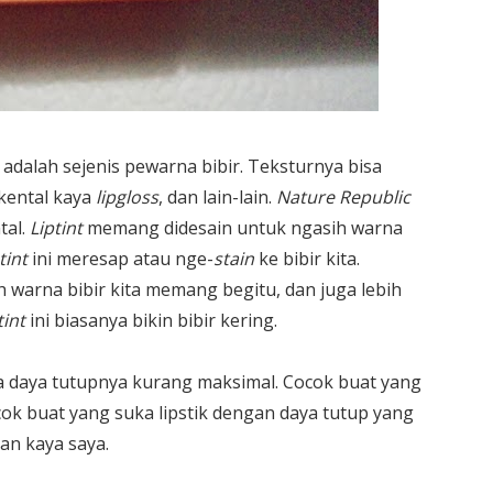
 adalah sejenis pewarna bibir. Teksturnya bisa
k kental kaya
lipgloss
, dan lain-lain.
Nature Republic
tal.
Liptint
memang didesain untuk ngasih warna
tint
ini meresap atau nge-
stain
ke bibir kita.
h warna bibir kita memang begitu, dan juga lebih
tint
ini biasanya bikin bibir kering.
ya daya tutupnya kurang maksimal. Cocok buat yang
cok buat yang suka lipstik dengan daya tutup yang
an kaya saya.