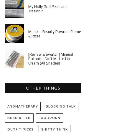
My Holly Grail Skincare:
Tretinoin
Marcks' Beauty Powder: Creme
& Rose
[Review & Swatch] Mineral
Botanica Soft Matte Lip
Cream (All Shades)
OTHER THINGS
AROMATHERAPY
BLOGGING TALK
BUKU & FILM
FOODPORN
OUTFIT PICKS
SHITTY THINK