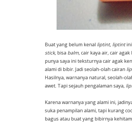
Buat yang belum kenal
liptint, liptint
ini
stick,
bisa
balm
, cair kaya air, cair aga
punya saya ini teksturnya cair agak ken
alami di bibir. Jadi seolah-olah cairan
lip
Hasilnya, warnanya natural, seolah-ola
awet. Tapi sejauh pengalaman saya,
lip
Karena warnanya yang alami ini, jadin
suka penampilan alami, tapi kurang co
bagus atau buat yang bibirnya kehitam