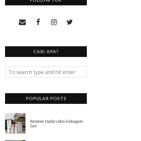
CARI APA?
POPULAR POSTS
Review: Hada Labo Gokujyun
Set