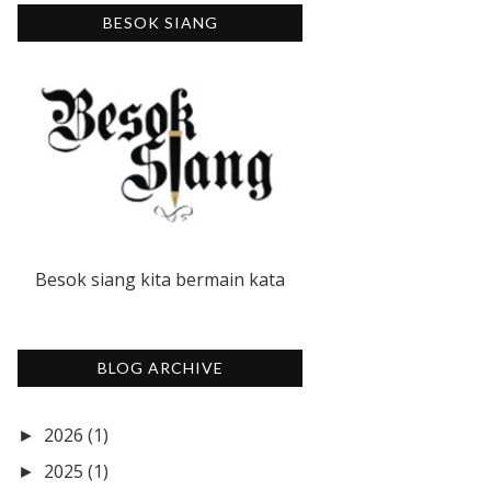
BESOK SIANG
Besok siang kita bermain kata
BLOG ARCHIVE
2026
(1)
►
2025
(1)
►