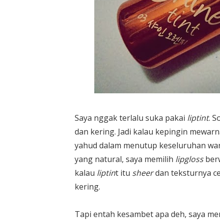
Saya nggak terlalu suka pakai
liptint
. S
dan kering. Jadi kalau kepingin mewarnai
yahud dalam menutup keseluruhan warna 
yang natural, saya memilih
lipgloss
berw
kalau
liptin
t itu
sheer
dan teksturnya c
kering.
Tapi entah kesambet apa deh, saya me