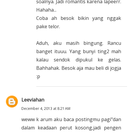
soalnya. Jadi romantis karena lapeerr.
Hahaha...
Coba ah besok bikin yang nggak
pake telor.
Aduh, aku masih bingung. Rancu
banget ituuu. Yang bunyi ting2 mah
kalau sendok dipukul ke gelas.
Bahhahak. Besok aja mau beli di jogja
:p
Leeviahan
December 4, 2013 at 8:21 AM
weww k arum aku baca postingmu pagi"dan
dalam keadaan perut kosong,jadi pengen