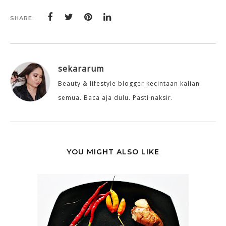
SHARE:
sekararum
Beauty & lifestyle blogger kecintaan kalian
semua. Baca aja dulu. Pasti naksir.
YOU MIGHT ALSO LIKE