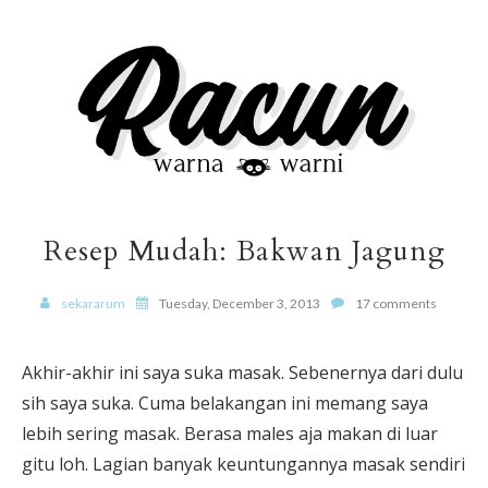
Resep Mudah: Bakwan Jagung
sekararum
Tuesday, December 3, 2013
17 comments
Akhir-akhir ini saya suka masak. Sebenernya dari dulu
sih saya suka. Cuma belakangan ini memang saya
lebih sering masak. Berasa males aja makan di luar
gitu loh. Lagian banyak keuntungannya masak sendiri