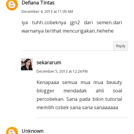
Defiana Tintas
December 4, 2013 at 11:05 AM
iya tuhh..cobeknya jgn2 dari semen..dari
warnanya terlihat mencurigakan..hehehe
Reply
sekararum
December 5, 2013 at 12:26 PM
Kenapaaa semua mua mua beauty
blogger mendadak ahli soal
percobekan. Sana pada bikin tutorial
memilih cobek sana sana sanaaaaaa
Unknown