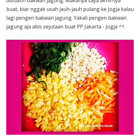
dibuatin bakwan jagung. Makanya saya akhirnya
buat, biar nggak usah jauh-jauh pulang ke Jogja kalau
lagi pengen bakwan jagung. Yakali pengen bakwan
jagung aja abis sejutaan buat PP Jakarta - Jogja ^^.