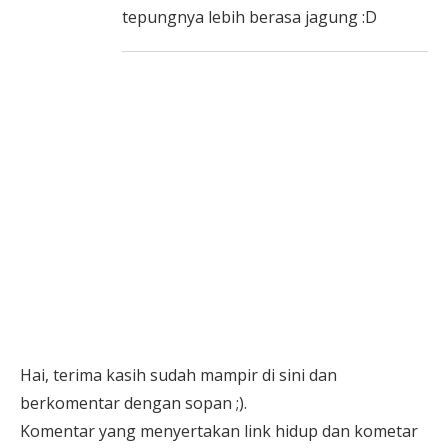
tepungnya lebih berasa jagung :D
Hai, terima kasih sudah mampir di sini dan
berkomentar dengan sopan ;).
Komentar yang menyertakan link hidup dan kometar