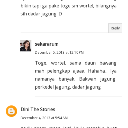
bikin tapi ga pake toge sm wortel, bilangnya
sih dadar jagung :D
Reply
sekararum
December 5, 2013 at 12:10 PM
Toge, wortel, sama daun bawang
mah pelengkap ajaaa. Hahaha... Iya
namanya banyak. Bakwan jagung,
perkedel jagung, dadar jagung
Dini The Stories
December 4, 2013 at 5:54 AM