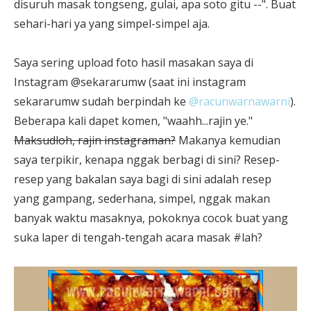
disuruh masak tongseng, gulai, apa soto gitu --". Buat
sehari-hari ya yang simpel-simpel aja.
Saya sering upload foto hasil masakan saya di
Instagram @sekararumw (saat ini instagram
sekararumw sudah berpindah ke
@racunwarnawarni
).
Beberapa kali dapet komen, "waahh...rajin ye."
Maksudloh, rajin instagraman?
Makanya kemudian
saya terpikir, kenapa nggak berbagi di sini? Resep-
resep yang bakalan saya bagi di sini adalah resep
yang gampang, sederhana, simpel, nggak makan
banyak waktu masaknya, pokoknya cocok buat yang
suka laper di tengah-tengah acara masak #lah?