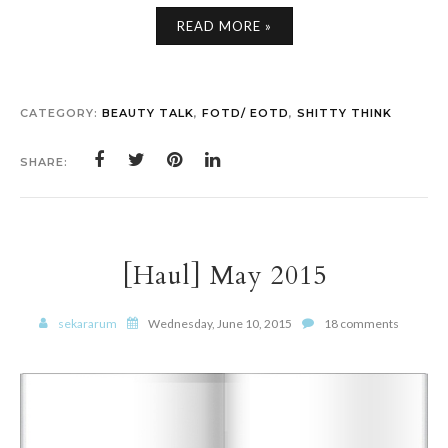
READ MORE »
CATEGORY:
BEAUTY TALK
,
FOTD/ EOTD
,
SHITTY THINK
SHARE:
[Haul] May 2015
sekararum
Wednesday, June 10, 2015
18 comments