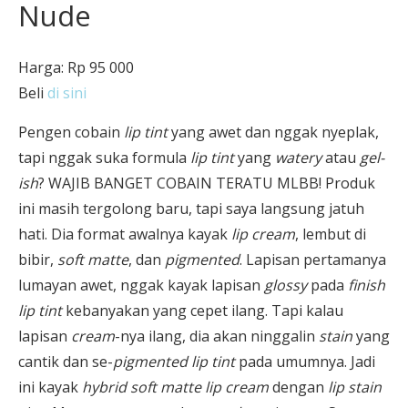
Nude
Harga: Rp 95 000
Beli
di sini
Pengen cobain
lip tint
yang awet dan nggak nyeplak,
tapi nggak suka formula
lip tint
yang
watery
atau
gel-
ish
? WAJIB BANGET COBAIN TERATU MLBB! Produk
ini masih tergolong baru, tapi saya langsung jatuh
hati. Dia format awalnya kayak
lip cream
, lembut di
bibir,
soft matte
, dan
pigmented
. Lapisan pertamanya
lumayan awet, nggak kayak
lapisan
glossy
pada
finish
lip tint
kebanyakan yang cepet ilang. Tapi kalau
lapisan
cream
-nya ilang, dia akan ninggalin
stain
yang
cantik dan se-
pigmented lip tint
pada umumnya. Jadi
ini kayak
hybrid soft matte lip cream
dengan
lip stain