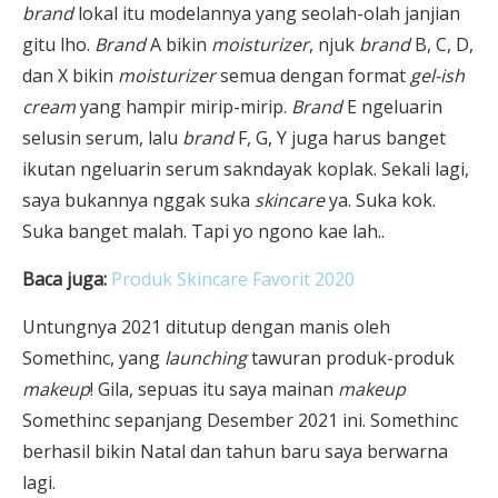
brand
lokal itu modelannya yang seolah-olah janjian
gitu lho.
Brand
A bikin
moisturizer
, njuk
brand
B, C, D,
dan X bikin
moisturizer
semua dengan format
gel-ish
cream
yang hampir mirip-mirip.
Brand
E ngeluarin
selusin serum, lalu
brand
F, G, Y juga harus banget
ikutan ngeluarin serum sakndayak koplak. Sekali lagi,
saya bukannya nggak suka
skincare
ya. Suka kok.
Suka banget malah. Tapi yo ngono kae lah..
Baca juga:
Produk Skincare Favorit 2020
Untungnya 2021 ditutup dengan manis oleh
Somethinc, yang
launching
tawuran produk-produk
makeup
! Gila, sepuas itu saya mainan
makeup
Somethinc sepanjang Desember 2021 ini. Somethinc
berhasil bikin Natal dan tahun baru saya berwarna
lagi.