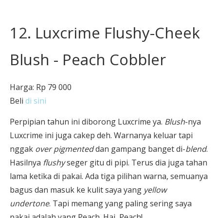
12. Luxcrime Flushy-Cheek
Blush - Peach Cobbler
Harga: Rp 79 000
Beli
di sini
Perpipian tahun ini diborong Luxcrime ya.
Blush
-nya
Luxcrime ini juga cakep deh. Warnanya keluar tapi
nggak
over pigmented
dan gampang banget di-
blend
.
Hasilnya
flushy
seger gitu di pipi. Terus dia juga tahan
lama ketika di pakai. Ada tiga pilihan warna, semuanya
bagus dan masuk ke kulit saya yang
yellow
undertone
. Tapi memang yang paling sering saya
pakai adalah yang Peach. Hai, Peach!