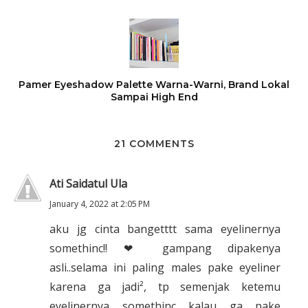
Pamer Eyeshadow Palette Warna-Warni, Brand Lokal
Sampai High End
21 COMMENTS
Ati Saidatul Ula
January 4, 2022 at 2:05 PM
aku jg cinta bangetttt sama eyelinernya
somethinc!! ❤ gampang dipakenya
asli..selama ini paling males pake eyeliner
karena ga jadi², tp semenjak ketemu
eyelinernya somethinc kalau ga pake