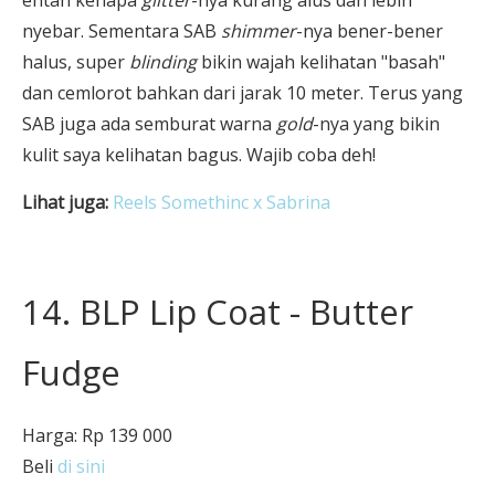
entah kenapa
glitter
-nya kurang alus dan lebih
nyebar. Sementara SAB
shimmer
-nya bener-bener
halus, super
blinding
bikin wajah kelihatan "basah"
dan cemlorot bahkan dari jarak 10 meter. Terus yang
SAB juga ada semburat warna
gold
-nya yang bikin
kulit saya kelihatan bagus. Wajib coba deh!
Lihat juga:
Reels Somethinc x Sabrina
14. BLP Lip Coat - Butter
Fudge
Harga: Rp 139 000
Beli
di sini