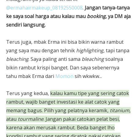
@ermahairmakeup_08192550008
.
Jangan tanya-tanya
ke saya soal harga atau kalau mau
booking
, ya DM aja
sendiri langsung.
Terus juga, mbak Erma ini bisa bikin warna rambut
yang saya mau dengan tehnik
highlighting
, tapi tanpa
bleaching
. Saya paling anti sama
bleaching
soalnya
bikin rambut krispi banget. Dan saya sebenernya
tahu mbak Erma dari
Momon
sih wkwkw...
Terus yang kedua,
kalau kamu tipe yang sering catok
rambut, wajib banget investasi ke alat catok yang
memang bagus. Pilih yang pelatnya keramik,
titanium
,
atau
tourmaline
. Jangan pakai catokan pelat besi,
karena akan merusak rambut. Beda banget lho
kondisi rambut yang sering dicatok pakai catokan