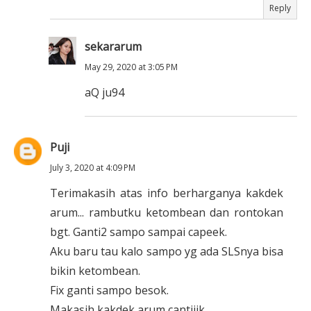
Reply
sekararum
May 29, 2020 at 3:05 PM
aQ ju94
Puji
July 3, 2020 at 4:09 PM
Terimakasih atas info berharganya kakdek
arum... rambutku ketombean dan rontokan
bgt. Ganti2 sampo sampai capeek.
Aku baru tau kalo sampo yg ada SLSnya bisa
bikin ketombean.
Fix ganti sampo besok.
Makasih kakdek arum cantiiik