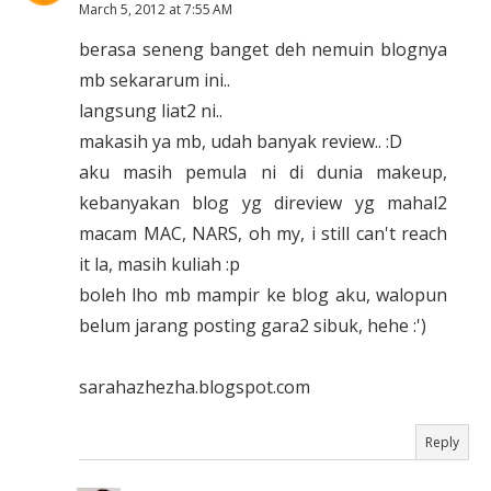
March 5, 2012 at 7:55 AM
berasa seneng banget deh nemuin blognya
mb sekararum ini..
langsung liat2 ni..
makasih ya mb, udah banyak review.. :D
aku masih pemula ni di dunia makeup,
kebanyakan blog yg direview yg mahal2
macam MAC, NARS, oh my, i still can't reach
it la, masih kuliah :p
boleh lho mb mampir ke blog aku, walopun
belum jarang posting gara2 sibuk, hehe :')
sarahazhezha.blogspot.com
Reply