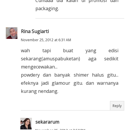
Cumaaa dia kalah di promosi dan
packaging.
Rina Sugiarti
November 25, 2012 at 6:31 AM
wah tapi buat yang edisi
sekarang(amuspabuketan) aga sedikit
mengecewakan...
powdery dan banyak shimer halus gitu...
efeknya jadi glamour gitu. dan warnanya
kurang nendang.
Reply
sekararum