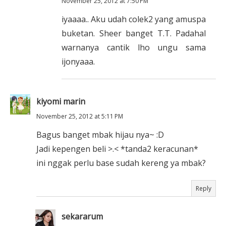
November 25, 2012 at 7:50 PM
iyaaaa.. Aku udah colek2 yang amuspa
buketan. Sheer banget T.T. Padahal
warnanya cantik lho ungu sama
ijonyaaa.
kiyomi marin
November 25, 2012 at 5:11 PM
Bagus banget mbak hijau nya~ :D
Jadi kepengen beli >.< *tanda2 keracunan*
ini nggak perlu base sudah kereng ya mbak?
Reply
sekararum