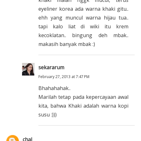
khaki malah nggk mucul, terus
eyeliner korea ada warna khaki gitu..
ehh yang muncul warna hijau tua..
tapi kalo liat di wiki itu krem
kecoklatan.. bingung deh mbak..
makasih banyak mbak :)
sekararum
February 27, 2013 at 7:47 PM
Bhahahahak..
Marilah tetap pada kepercayaan awal
kita, bahwa Khaki adalah warna kopi
susu :)))
chal