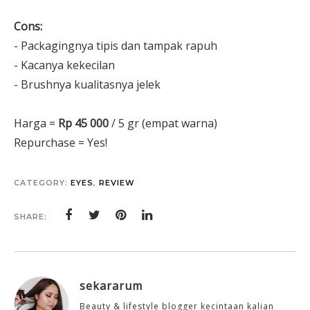
Cons:
- Packagingnya tipis dan tampak rapuh
- Kacanya kekecilan
- Brushnya kualitasnya jelek
Harga =
Rp 45 000
/ 5 gr (empat warna)
Repurchase = Yes!
CATEGORY:
EYES
,
REVIEW
SHARE:
sekararum
Beauty & lifestyle blogger kecintaan kalian