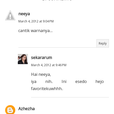
neeya
March 4, 2012 at 9:04 PM
cantik warnanya....
Reply
sekararum
March 4, 2012 at 9:46 PM
Hai neeya,
iya nih.. Ini esedo hejo
favoritekuwhhh..
Azhezha