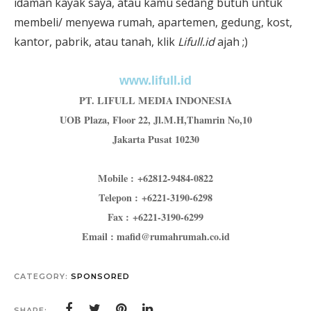
idaman kayak saya, atau kamu sedang butuh untuk
membeli/ menyewa rumah, apartemen, gedung, kost,
kantor, pabrik, atau tanah, klik
Lifull.id
ajah ;)
www.lifull.id
PT. LIFULL MEDIA INDONESIA
UOB Plaza, Floor 22, Jl.M.H,Thamrin No,10
Jakarta Pusat 10230
Mobile : +62812-9484-0822
Telepon : +6221-3190-6298
Fax : +6221-3190-6299
Email : mafid@rumahrumah.co.id
CATEGORY:
SPONSORED
SHARE: