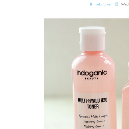
sekararum
Wedn