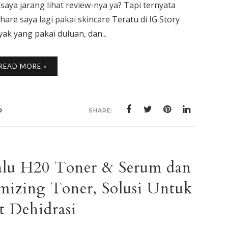
saya jarang lihat review-nya ya? Tapi ternyata
are saya lagi pakai skincare Teratu di IG Story
k yang pakai duluan, dan...
READ MORE »
D
SHARE:
alu H20 Toner & Serum dan
mizing Toner, Solusi Untuk
t Dehidrasi