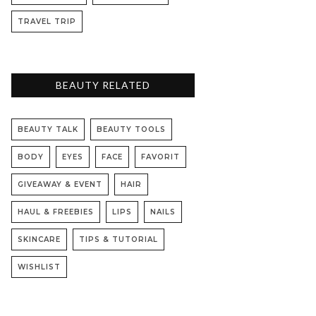
TRAVEL TRIP
BEAUTY RELATED
BEAUTY TALK
BEAUTY TOOLS
BODY
EYES
FACE
FAVORIT
GIVEAWAY & EVENT
HAIR
HAUL & FREEBIES
LIPS
NAILS
SKINCARE
TIPS & TUTORIAL
WISHLIST