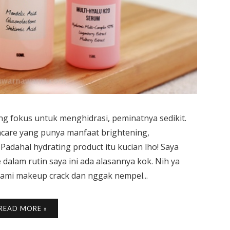
ng fokus untuk menghidrasi, peminatnya sedikit.
ncare yang punya manfaat brightening,
Padahal hydrating product itu kucian lho! Saya
alam rutin saya ini ada alasannya kok. Nih ya
lami makeup crack dan nggak nempel...
READ MORE »