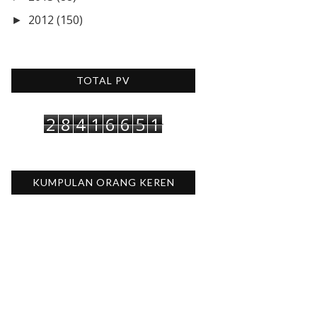
2012
(150)
►
TOTAL PV
2
8
4
1
6
6
5
1
KUMPULAN ORANG KEREN