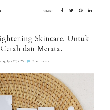
D
SHARE:
ghtening Skincare, Untuk
 Cerah dan Merata.
iday, April 29, 2022
2 comments