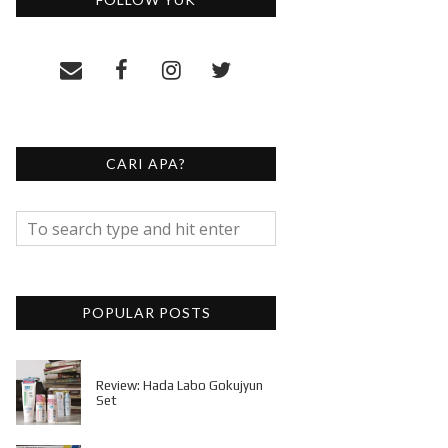
CARI APA?
POPULAR POSTS
Review: Hada Labo Gokujyun
Set