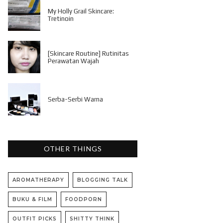
My Holly Grail Skincare:
Tretinoin
[Skincare Routine] Rutinitas
Perawatan Wajah
Serba-Serbi Warna
OTHER THINGS
AROMATHERAPY
BLOGGING TALK
BUKU & FILM
FOODPORN
OUTFIT PICKS
SHITTY THINK