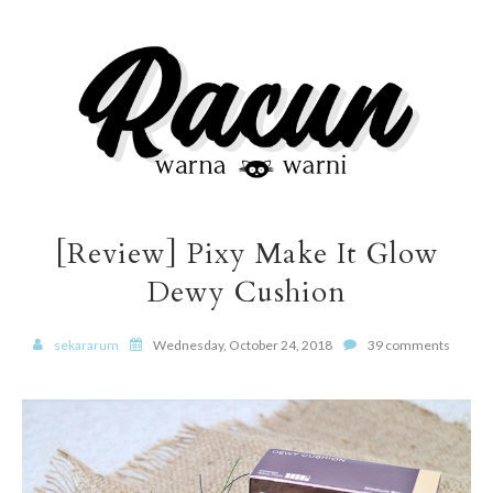
[Review] Pixy Make It Glow
Dewy Cushion
sekararum
Wednesday, October 24, 2018
39 comments