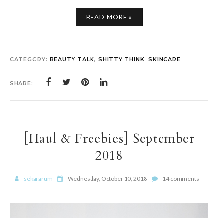
READ MORE »
CATEGORY:
BEAUTY TALK
,
SHITTY THINK
,
SKINCARE
SHARE:
[Haul & Freebies] September
2018
sekararum
Wednesday, October 10, 2018
14 comments